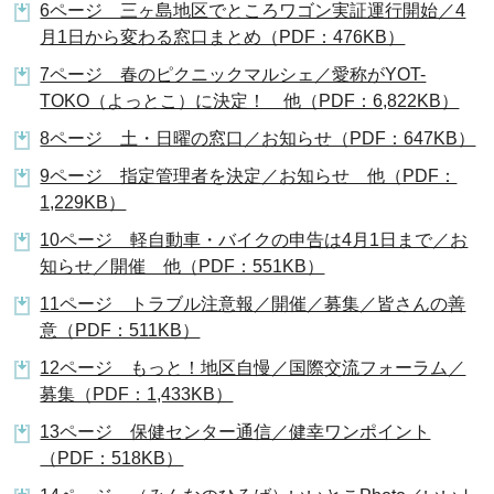
6ページ 三ヶ島地区でところワゴン実証運行開始／4
月1日から変わる窓口まとめ（PDF：476KB）
7ページ 春のピクニックマルシェ／愛称がYOT-
TOKO（よっとこ）に決定！ 他（PDF：6,822KB）
8ページ 土・日曜の窓口／お知らせ（PDF：647KB）
9ページ 指定管理者を決定／お知らせ 他（PDF：
1,229KB）
10ページ 軽自動車・バイクの申告は4月1日まで／お
知らせ／開催 他（PDF：551KB）
11ページ トラブル注意報／開催／募集／皆さんの善
意（PDF：511KB）
12ページ もっと！地区自慢／国際交流フォーラム／
募集（PDF：1,433KB）
13ページ 保健センター通信／健幸ワンポイント
（PDF：518KB）