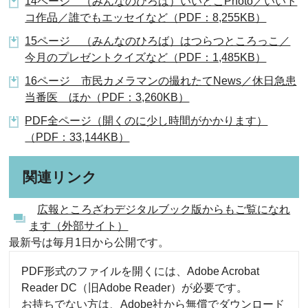
14ページ （みんなのひろば）いいとこPhoto／いいト
コ作品／誰でもエッセイなど（PDF：8,255KB）
15ページ （みんなのひろば）はつらつところっこ／
今月のプレゼントクイズなど（PDF：1,485KB）
16ページ 市民カメラマンの撮れたてNews／休日急患
当番医 ほか（PDF：3,260KB）
PDF全ページ（開くのに少し時間がかかります）
（PDF：33,144KB）
関連リンク
広報ところざわデジタルブック版からもご覧になれ
ます（外部サイト）
最新号は毎月1日から公開です。
PDF形式のファイルを開くには、Adobe Acrobat
Reader DC（旧Adobe Reader）が必要です。
お持ちでない方は、Adobe社から無償でダウンロード