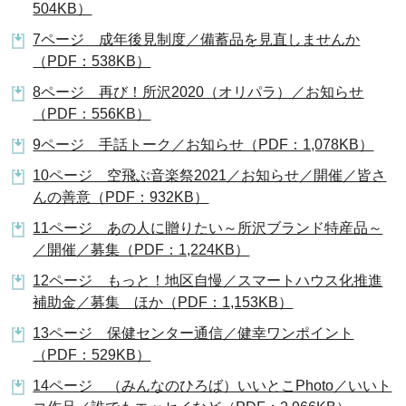
504KB）
7ページ 成年後見制度／備蓄品を見直しませんか
（PDF：538KB）
8ページ 再び！所沢2020（オリパラ）／お知らせ
（PDF：556KB）
9ページ 手話トーク／お知らせ（PDF：1,078KB）
10ページ 空飛ぶ音楽祭2021／お知らせ／開催／皆さ
んの善意（PDF：932KB）
11ページ あの人に贈りたい～所沢ブランド特産品～
／開催／募集（PDF：1,224KB）
12ページ もっと！地区自慢／スマートハウス化推進
補助金／募集 ほか（PDF：1,153KB）
13ページ 保健センター通信／健幸ワンポイント
（PDF：529KB）
14ページ （みんなのひろば）いいとこPhoto／いいト