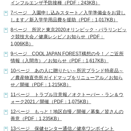
インフルエンザ予防接種（PDF：243KB）
7ページ 入園申し込みスタート／入学準備金をお貸し
します／新入学学用品費を援助（PDF：1,017KB）
8ページ 所沢と東京2020オリンピック・パラリンピッ
ク競技大会／健康レシピ／お知らせ（PDF：
1,006KB）
9ページ COOL JAPAN FOREST構想の今！／ご近所
情報（入間市）／お知らせ（PDF：1,617KB）
10ページ あの人に贈りたい～所沢ブランド特産品～
／農産物直売所ガイドマップをリニューアル／お知ら
せ／開催（PDF：1,215KB）
11ページ トラブル注意報／オクトーバー・ラン＆ウ
ォーク2021／開催（PDF：1,075KB）
12ページ もっと！地区自慢／開催／募集／皆さんの
善意（PDF：1,235KB）
13ページ 保健センター通信／健幸ワンポイント