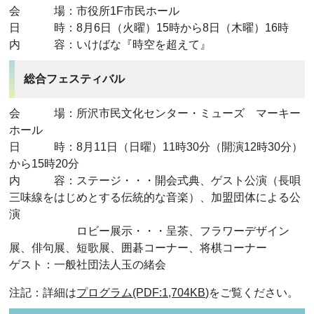
会 場：市役所1F市民ホール
日 時：8月6日（火曜）15時から8日（木曜）16時
内 容：いけばな『時空を超えて』
総合フェスティバル
会 場：所沢市民文化センター・ミューズ マーキー
ホール
日 時：8月11日（日曜）11時30分（開演12時30分）
から15時20分
内 容：ステージ・・・開会式典、ゲスト公演（長唄
三味線をはじめとする伝統的な音楽）、加盟団体による公
演
ロビー展示・・・呈茶、フラワーデザイン
展、俳句展、短歌展、囲碁コーナー、将棋コーナー
ゲスト：一般社団法人玉の緒会
注記：詳細は
プログラム(PDF:1,704KB)
をご覧ください。