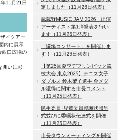
5年11月21日
定しました（11月26日発表）
武蔵野MUSIC JAM 2026 出演
アーティスト第1弾発表を行い
ます（11月26日発表）
モザイクアー
園内に展示
「議場コンサート」を開催しま
舎西口広場の
す！（11月26日発表）
【第25回夏季デフリンピック競
な囲いに彩
技大会 東京2025】テニス女子
ダブルス 鈴木梨子選手 金メダ
ル獲得に関する市長コメント
（11月25日発表）
民生委員･児童委員感謝状贈呈
式並びに委嘱状伝達式を開催
（11月25日発表）
市長タウンミーティングを開催