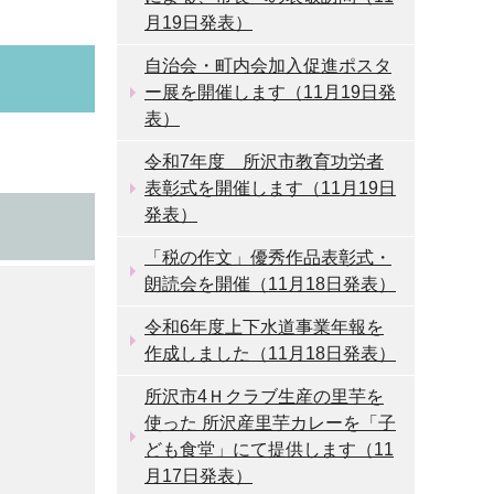
月19日発表）
自治会・町内会加入促進ポスタ
ー展を開催します（11月19日発
表）
令和7年度 所沢市教育功労者
表彰式を開催します（11月19日
発表）
「税の作文」優秀作品表彰式・
朗読会を開催（11月18日発表）
令和6年度上下水道事業年報を
作成しました（11月18日発表）
所沢市4Ｈクラブ生産の里芋を
使った 所沢産里芋カレーを「子
ども食堂」にて提供します（11
月17日発表）