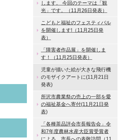
します。 今回のテーマは「観
光」です。（11月26日発表）
こどもと福祉のフェスティバル
を開催します!（11月25日発
表）
「障害者作品展」を開催しま
す！（11月25日発表）
児童が描いた絵が大きな飛行機
のモザイクアートに(11月21日
発表)
所沢市農業祭の売上の一部を愛
の福祉基金へ寄付(11月21日発
表)
「各種茶品評会市長報告会」令
和7年度農林水産大臣賞受賞者
による、市長への表敬訪問（11