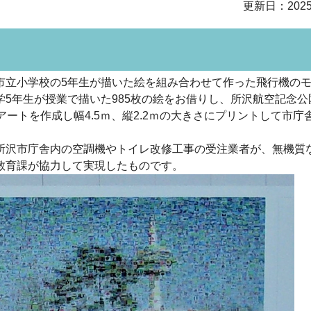
更新日：202
立小学校の5年生が描いた絵を組み合わせて作った飛行機の
5年生が授業で描いた985枚の絵をお借りし、所沢航空記念公
ートを作成し幅4.5ｍ、縦2.2ｍの大きさにプリントして市庁
沢市庁舎内の空調機やトイレ改修工事の受注業者が、無機質
教育課が協力して実現したものです。