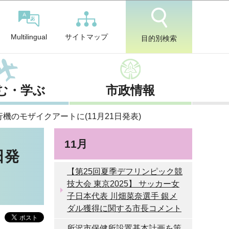
サイトマップ
Multilingual
目的別検索
む・学ぶ
市政情報
機のモザイクアートに(11月21日発表)
11月
日発
【第25回夏季デフリンピック競
技大会 東京2025】 サッカー女
子日本代表 川畑菜奈選手 銀メ
ダル獲得に関する市長コメント
所沢市保健所設置基本計画を策