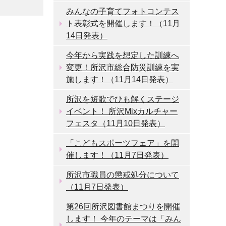
みんなの子育てフォトコンテス
ト表彰式を開催します！（11月
14日発表）
今年から実践を想定した訓練へ
変更！所沢市総合防災訓練を実
施します！（11月14日発表）
所沢を短歌でひも解くステージ
イベント！ 所沢Mixカルチャー
フェスタ（11月10日発表）
「こどもスポーツフェア」を開
催します！（11月7日発表）
所沢市職員の懲戒処分について
（11月7日発表）
第26回所沢図書館まつりを開催
します！ 今年のテーマは「みん