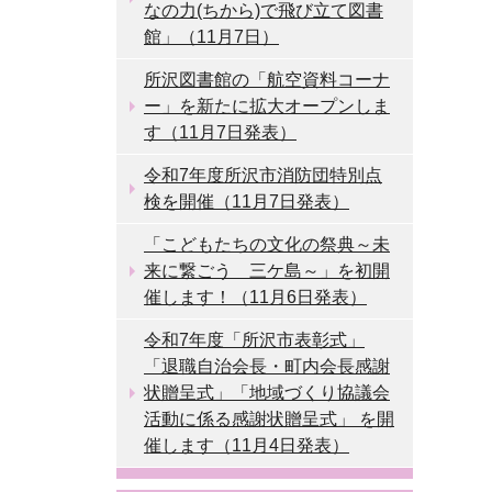
なの力(ちから)で飛び立て図書
館」（11月7日）
所沢図書館の「航空資料コーナ
ー」を新たに拡大オープンしま
す（11月7日発表）
令和7年度所沢市消防団特別点
検を開催（11月7日発表）
「こどもたちの文化の祭典～未
来に繋ごう 三ケ島～」を初開
催します！（11月6日発表）
令和7年度「所沢市表彰式」
「退職自治会長・町内会長感謝
状贈呈式」「地域づくり協議会
活動に係る感謝状贈呈式」 を開
催します（11月4日発表）