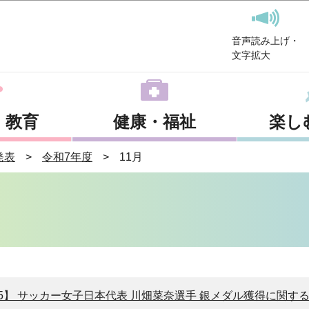
このページの本文へ移動
音声読み上げ・
文字拡大
・教育
健康・福祉
楽し
発表
令和7年度
11月
25】 サッカー女子日本代表 川畑菜奈選手 銀メダル獲得に関す