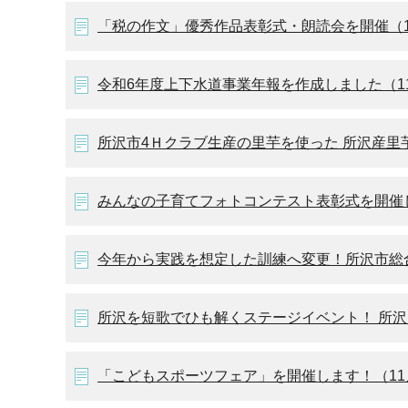
「税の作文」優秀作品表彰式・朗読会を開催（1
令和6年度上下水道事業年報を作成しました（1
所沢市4Ｈクラブ生産の里芋を使った 所沢産里
みんなの子育てフォトコンテスト表彰式を開催し
今年から実践を想定した訓練へ変更！所沢市総合
所沢を短歌でひも解くステージイベント！ 所沢M
「こどもスポーツフェア」を開催します！（11