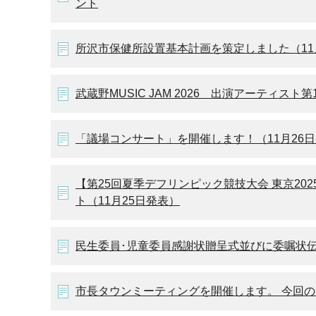
ント
所沢市保健所設置基本計画を策定しました（11
武蔵野MUSIC JAM 2026 出演アーティス
「議場コンサート」を開催します！（11月26
【第25回夏季デフリンピック競技大会 東京20
ト（11月25日発表）
民生委員･児童委員感謝状贈呈式並びに委嘱状伝
市長タウンミーティングを開催します。 今回の