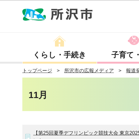
くらし・手続き
子育て
トップページ
所沢市の広報メディア
報道
11月
【第25回夏季デフリンピック競技大会 東京20