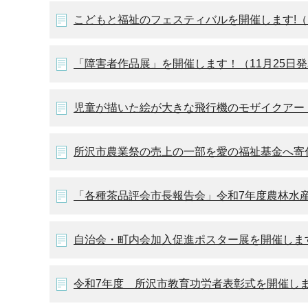
こどもと福祉のフェスティバルを開催します!（1
「障害者作品展」を開催します！（11月25日
児童が描いた絵が大きな飛行機のモザイクアートに
所沢市農業祭の売上の一部を愛の福祉基金へ寄付(
「各種茶品評会市長報告会」令和7年度農林水産
自治会・町内会加入促進ポスター展を開催します
令和7年度 所沢市教育功労者表彰式を開催しま