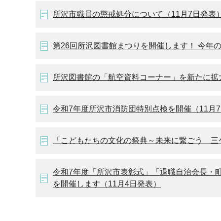
所沢市職員の懲戒処分について（11月7日発表
第26回所沢図書館まつりを開催します！ 今年の
所沢図書館の「航空資料コーナー」を新たに拡大
令和7年度所沢市消防団特別点検を開催（11月
「こどもたちの文化の祭典～未来に繋ごう 三ケ
令和7年度「所沢市表彰式」「退職自治会長・
を開催します（11月4日発表）