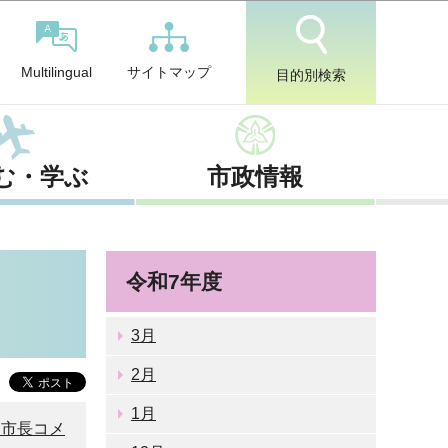
サイトマップ
Multilingual
目的別検索
む・学ぶ
市政情報
令和7年度
3月
2月
1月
る市長コメ