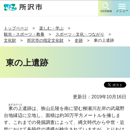
このページの本文へ移動
メニュー
目的別検索
トップページ
楽しむ・学ぶ
観光・スポーツ・教養
スポーツ・文化・つながり
文化財
所沢市の指定文化財
史跡
東の上遺跡
東の上遺跡
更新日：2019年10月16日
あずまのうえ
東の上
遺跡は、狭山丘陵を南に望む柳瀬川左岸の武蔵野
台地縁辺に立地し、面積は約30万平方メートルを擁しま
す。これまでの発掘調査によって、縄文時代から中世・近
世にかけて各時代の遺構が検出されていますが、とりわけ