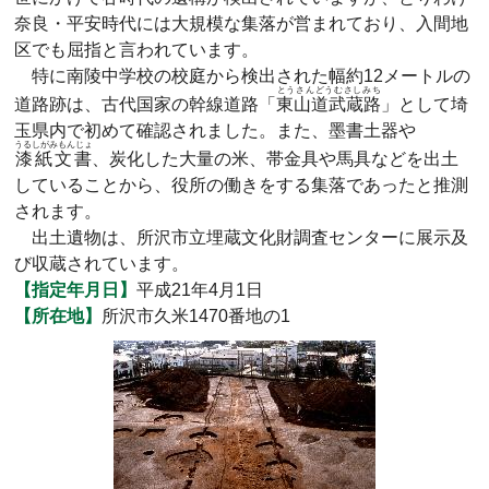
奈良・平安時代には大規模な集落が営まれており、入間地
区でも屈指と言われています。
特に南陵中学校の校庭から検出された幅約12メートルの
とうさんどうむさしみち
道路跡は、古代国家の幹線道路「
東山道武蔵路
」として埼
玉県内で初めて確認されました。また、墨書土器や
うるしがみもんじょ
漆紙文書
、炭化した大量の米、帯金具や馬具などを出土
していることから、役所の働きをする集落であったと推測
されます。
出土遺物は、所沢市立埋蔵文化財調査センターに展示及
び収蔵されています。
【指定年月日】
平成21年4月1日
【所在地】
所沢市久米1470番地の1