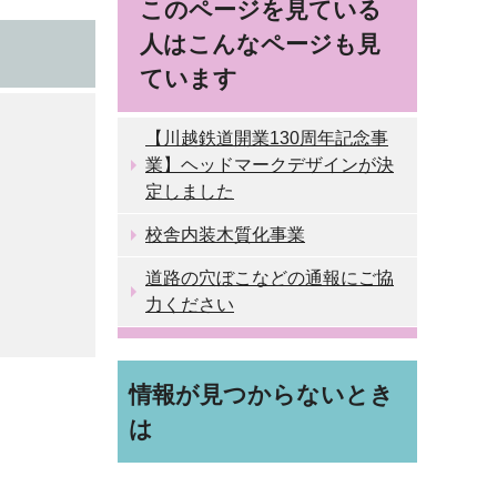
このページを見ている
人はこんなページも見
ています
【川越鉄道開業130周年記念事
業】ヘッドマークデザインが決
定しました
校舎内装木質化事業
道路の穴ぼこなどの通報にご協
力ください
情報が見つからないとき
は