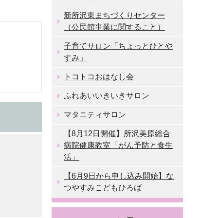
新所沢東まちづくりセンター
（公民館事業に関すること）
子育てサロン「ちょっとひとや
すみ」
トコトコおはなし会
ふれあいいきいきサロン
マタニティサロン
【8月12日開催】所沢美原総合
病院健康教室「がん予防と食生
活」
【6月9日から申し込み開始】な
つやすみこどもひろば