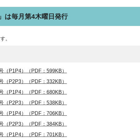
」は毎月第4木曜日発行
ます。
P1P4）（PDF：599KB）
P2P3）（PDF：332KB）
P1P4）（PDF：680KB）
P2P3）（PDF：538KB）
P1P4）（PDF：706KB）
P2P3）（PDF：384KB）
P1P4）（PDF：701KB）