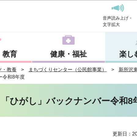
このページの本文へ移動
音声読み上げ・
文字拡大
・教育
健康・福祉
楽し
ツ・教養
まちづくりセンター（公民館事業）
新所沢
ー令和8年度
「ひがし」バックナンバー令和8
更新日：20