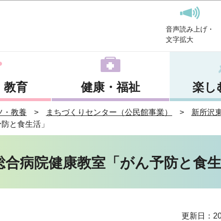
このページの本文へ移動
音声読み上げ・
文字拡大
・教育
健康・福祉
楽し
ツ・教養
まちづくりセンター（公民館事業）
新所沢
予防と食生活」
原総合病院健康教室「がん予防と食
更新日：20