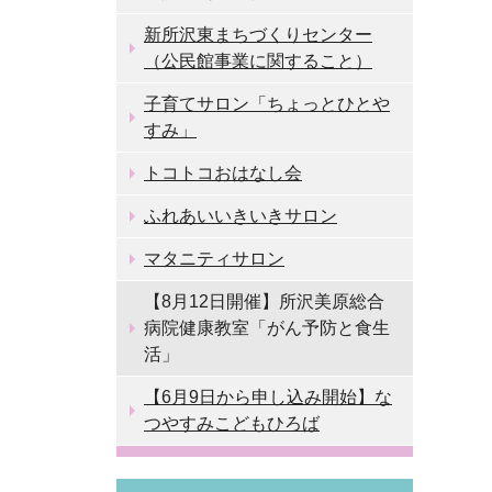
新所沢東まちづくりセンター
（公民館事業に関すること）
子育てサロン「ちょっとひとや
すみ」
トコトコおはなし会
ふれあいいきいきサロン
マタニティサロン
【8月12日開催】所沢美原総合
病院健康教室「がん予防と食生
活」
【6月9日から申し込み開始】な
つやすみこどもひろば