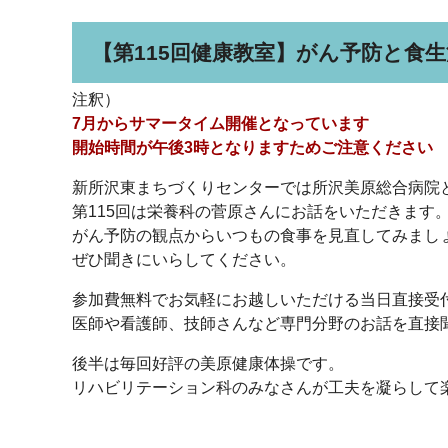
【第115回健康教室】がん予防と食生
注釈）
7月からサマータイム開催となっています
開始時間が午後3時となりますためご注意ください
新所沢東まちづくりセンターでは所沢美原総合病院
第115回は栄養科の菅原さんにお話をいただきます
がん予防の観点からいつもの食事を見直してみまし
ぜひ聞きにいらしてください。
参加費無料でお気軽にお越しいただける当日直接受
医師や看護師、技師さんなど専門分野のお話を直接
後半は毎回好評の美原健康体操です。
リハビリテーション科のみなさんが工夫を凝らして