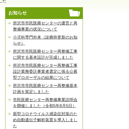
した
お知らせ
所沢市市民医療センターの運営と再
整備事業の状況について
小児科専門外来（診療枠更新のお知
らせ）
所沢市市民医療センター再整備工事
に関する基本設計が完成しました
所沢市市民医療センター再整備工事
設計業務委託事業者選定に係る公募
型プロポーザルの結果について
所沢市市民医療センター再整備基本
計画を策定しました
市民医療センター再整備事業説明会
を開催しました（令和5年8月5日）
新型コロナウイルス感染症対策のた
め自動遺伝子解析装置を導入しまし
た