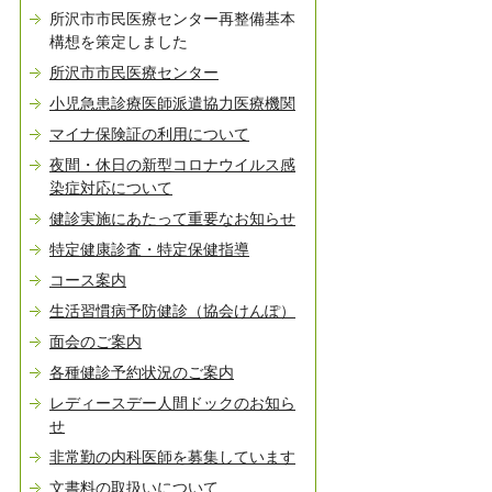
所沢市市民医療センター再整備基本
構想を策定しました
所沢市市民医療センター
小児急患診療医師派遣協力医療機関
マイナ保険証の利用について
夜間・休日の新型コロナウイルス感
染症対応について
健診実施にあたって重要なお知らせ
特定健康診査・特定保健指導
コース案内
生活習慣病予防健診（協会けんぽ）
面会のご案内
各種健診予約状況のご案内
レディースデー人間ドックのお知ら
せ
非常勤の内科医師を募集しています
文書料の取扱いについて