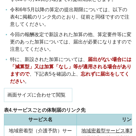
令和6年5月以降の算定の提出期限については、以下の
表4に掲載のリンク先のとおり、従前と同様ですので注
意してください。
今回の報酬改定で新設された加算の他、算定要件等に変
更のあった加算については、届出が必要になりますので
注意してください。
特に、新設された加算については、
届出がない場合には
「減算型」又は加算「なし」等が適用される場合があり
ますので
、下記表5を確認の上、
忘れずに届出をしてく
ださい
。
画面サイズに合わせて閲覧
表4.サービスごとの体制届のリンク先
サービス名
リン
地域密着型（介護予防）サー
地域密着型サービス事業