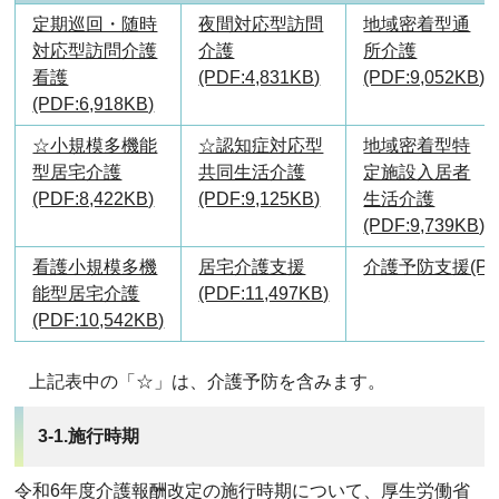
定期巡回・随時
夜間対応型訪問
地域密着型通
対応型訪問介護
介護
所介護
看護
(PDF:4,831KB)
(PDF:9,052KB)
(PDF:6,918KB)
☆小規模多機能
☆認知症対応型
地域密着型特
型居宅介護
共同生活介護
定施設入居者
(PDF:8,422KB)
(PDF:9,125KB)
生活介護
(PDF:9,739KB)
看護小規模多機
居宅介護支援
介護予防支援(PDF:
能型居宅介護
(PDF:11,497KB)
(PDF:10,542KB)
上記表中の「☆」は、介護予防を含みます。
3-1.施行時期
令和6年度介護報酬改定の施行時期について、厚生労働省