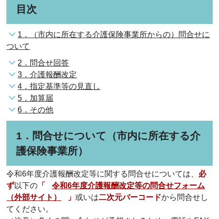
目次
1．（市内に所在する介護保険事業所からの）問合せに
ついて
2．問合せ回答
3．介護報酬改定
4．指定基準等の見直し
5．加算届
6．その他
1．問合せについて（市内に所在する介
護保険事業所）
令和6年度介護報酬改定等に関する問合せについては、
必
ず
以下の
「
令和6年度介護報酬改定等の問合せフォーム
（外部サイト）
」
或いは
二次元バーコード
から問合せし
てください。