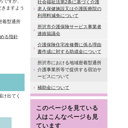
ろですが、
社会福祉法第2条に基づく介護
だきますよう
老人保健施設又は介護医療院の
利用料減免について
密着型通所
所沢市介護保険サービス事業者
連絡協議会
める指針
介護保険住宅改修費に係る理由
書作成に対する助成金について
所沢市における地域密着型通所
介護事業所等で提供する宿泊サ
ービスについて
補助金について
届け出てく
このページを見ている
人はこんなページも見
ています