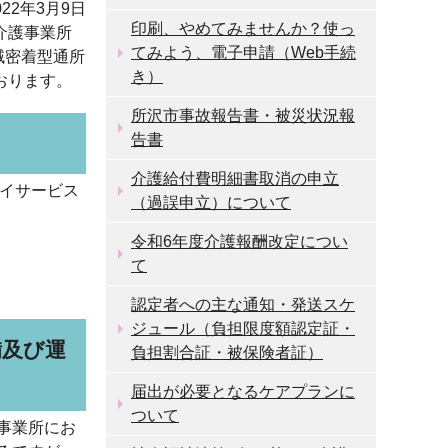
22年3月9日
印刷、やめてみませんか？使っ
介護事業所
てみよう、電子申請（Web手続
域密着型通所
き）
おります。
所沢市事故報告書・被災状況報
告書
介護給付費明細書取消の申立
イサービス
（過誤申立）について
令和6年度介護報酬改定につい
て
認定者への主な通知・発送スケ
ジュール（負担限度額認定証・
備及び運
負担割合証・被保険者証）
届出が必要となるケアプランに
ついて
事業所にお