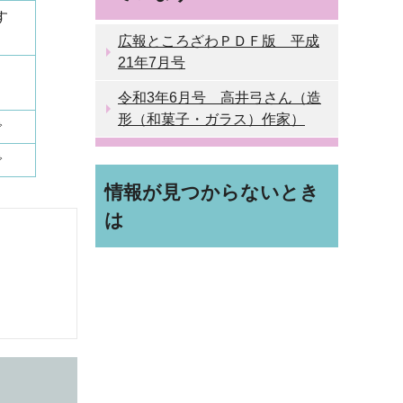
す
広報ところざわＰＤＦ版 平成
21年7月号
令和3年6月号 高井弓さん（造
形（和菓子・ガラス）作家）
で
で
情報が見つからないとき
は