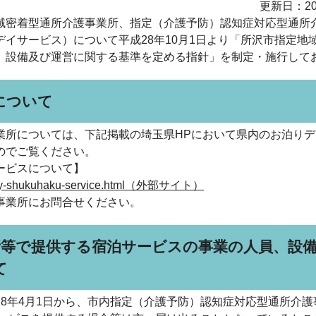
更新日：20
域密着型通所介護事業所、指定（介護予防）認知症対応型通所
イサービス）について平成28年10月1日より「所沢市指定地
、設備及び運営に関する基準を定める指針」を制定・施行して
について
業所については、下記掲載の埼玉県HPにおいて県内のお泊りデ
のでご覧ください。
ービスについて】
etu/day-shukuhaku-service.html（外部サイト）
事業所にお問合せください。
所等で提供する宿泊サービスの事業の人員、設
て
8年4月1日から、市内指定（介護予防）認知症対応型通所介護