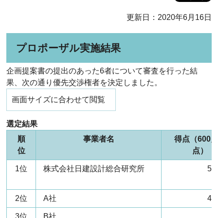
更新日：2020年6月16日
プロポーザル実施結果
企画提案書の提出のあった6者について審査を行った結
果、次の通り優先交渉権者を決定しました。
画面サイズに合わせて閲覧
選定結果
順
事業者名
得点（600
位
点）
1位
株式会社日建設計総合研究所
52
2位
A社
49
3位
B社