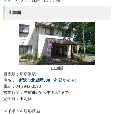
ティーパック：緑茶・ほうじ茶
山加園
山加園
最寄駅：新所沢駅
住所：
所沢市北岩岡508
（外部サイト）
電話：04-2942-3320
営業時間：午前9時から午後6時まで
定休日：不定休
マイボトル対応商品：