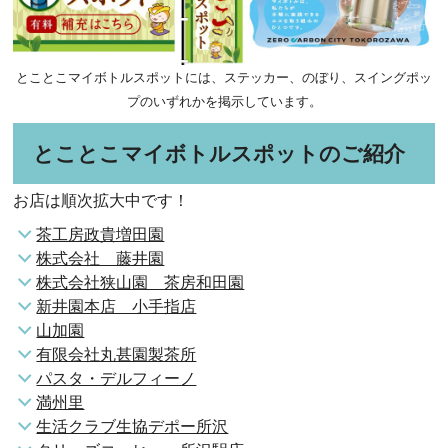
とことこマイボトルスポットには、ステッカー、のぼり、スイングポッ
プのいずれかを掲示しています。
とことこマイボトルスポットのご紹介
お店は順次拡大中です！
茶工房政貴増田園
株式会社 藤井園
株式会社狭山園 茶房和田園
新井園本店 小手指店
山加園
有限会社丸甚園製茶所
パスタ・デルフィーノ
満州里
生活クラブ生協デポー所沢