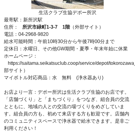
生活クラブ生協デポー所沢
最寄駅：新所沢駅
住所：
所沢市緑町1-3-7 1階
（外部サイト）
電話：04-2968-9820
給水可能時間：午前10時30分から午後7時00分まで
定休日：水曜日、その他GW期間・夏季・年末年始に休業
ホームページ：
https://saitama.seikatsuclub.coop/service/depot/tokoroza
部サイト）
マイボトル対応商品：水 無料 (浄水器あり)
お店より一言：デポー所沢は生活クラブ生協のお店です。
「店舗づくり」と「まちづくり」をつなぎ、組合員の交流
とともに、地域の人との交流の場づくりをめざしていま
す。組合員の方も、初めて来店する方も歓迎です。店舗内
のコミュニティスペースで浄水器で給水できます。是非ご
利用ください！