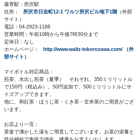
最寄駅：所沢駅
住所：
所
沢市日吉町12-1 ワルツ所沢ビル地下1階
（外部
サイト）
電話：04-2923-1188
営業時間：午前10時から午後7時30分まで
定休日：なし
ホームページ：
http://www.waltz-tokorozawa.com/
（外
部サイト）
マイボトル対応商品：
煎茶、水出し煎茶（夏季） それぞれ、350ミリリットル
で150円（税込み）。50円追加で、500ミリリットルにサ
イズアップできます。
他に、和紅茶・ほうじ茶・くき茶・玄米茶のご用意がござ
います。
お店より一言：
茶釜で沸かした湯をご用意してございます。お茶の栄養と
鉄分補給で免疫力強化。健康をお支えいたします。