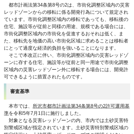
都市計画法第34条第8号の2は、市街化調整区域内の災害
レッドゾーンからの移転に係る開発行為について規定され
ています。市街化調整区域内の移転であっても、移転後の
住宅、施設等が従前と同様の用途、規模である場合には、
市街化調整区域内の市街化を促進するおそれは低く、ま
た、移転先を地価の高い市街化区域に求めることは移転者
にとって過度な経済的負担を強いることになります。
そこで本改正に伴い、市街化調整区域内の災害レッドゾ
ーンに存する住宅、施設等が従前と同一用途で市街化調整
区域内の災害レッドゾーン外に移転する場合には、開発許
可できるように措置されたものです。
審査基準
本市では、
所沢市都市計画法第34条第8号の2許可運用基
準
を令和5年7月1日に施行しました。
対象となる災害レッドゾーンの内、市内では土砂災害特
別警戒区域が指定されています。土砂災害特別警戒区域の