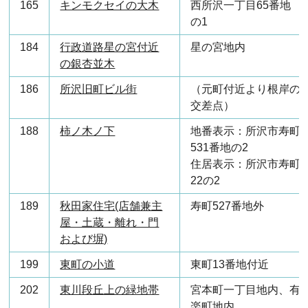
165
キンモクセイの大木
西所沢一丁目65番地
の1
184
行政道路星の宮付近
星の宮地内
の銀杏並木
186
所沢旧町ビル街
（元町付近より根岸の
交差点）
188
柿ノ木ノ下
地番表示：所沢市寿町
531番地の2
住居表示：所沢市寿町
22の2
189
秋田家住宅(店舗兼主
寿町527番地外
屋・土蔵・離れ・門
および塀)
199
東町の小道
東町13番地付近
202
東川段丘上の緑地帯
宮本町一丁目地内、有
楽町地内