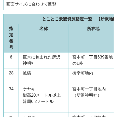
画面サイズに合わせて閲覧
とことこ景観資源指定一覧 【所沢地
指
名称
所在地
定
番
号
6
巨木に包まれた所沢
宮本町一丁目639番地
神明社
の1外
28
旭橋
御幸町地内
34
ケヤキ
宮本町一丁目地内
樹高20メートル以上
（所沢神明社）
幹周6.2メートル