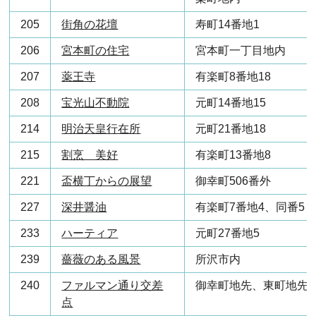
205
街角の花壇
寿町14番地1
206
宮本町の住宅
宮本町一丁目地内
207
薬王寺
有楽町8番地18
208
宝光山不動院
元町14番地15
214
明治天皇行在所
元町21番地18
215
割烹 美好
有楽町13番地8
221
盃横丁からの展望
御幸町506番外
227
深井醤油
有楽町7番地4、同番5
233
ハーティア
元町27番地5
239
薔薇のある風景
所沢市内
240
ファルマン通り交差
御幸町地先、東町地先
点