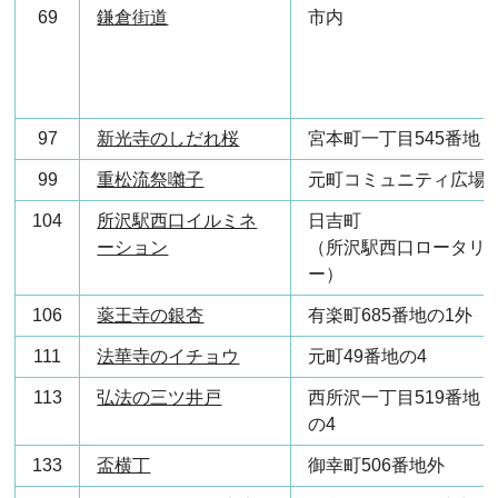
69
鎌倉街道
市内
97
新光寺のしだれ桜
宮本町一丁目545番地
99
重松流祭囃子
元町コミュニティ広場
104
所沢駅西口イルミネ
日吉町
ーション
（所沢駅西口ロータリ
ー）
106
薬王寺の銀杏
有楽町685番地の1外
111
法華寺のイチョウ
元町49番地の4
113
弘法の三ツ井戸
西所沢一丁目519番地
の4
133
盃横丁
御幸町506番地外