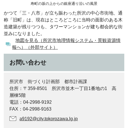
寿町の坂の上からの銀座通り沿いの風景
かつて「三・八市」が立ち賑わった所沢の中心市街地、通
称「旧町」は、現在はところどころに当時の面影のある木
造建築が残りつつも、タワーマンションが建ち都会的な街
並みになりました。
地図を見る（所沢市地理情報システム・景観資源情
報へ）（外部サイト）
お問い合わせ
所沢市 街づくり計画部 都市計画課
住所：〒359-8501 所沢市並木一丁目1番地の1 高
層棟5階
電話：04-2998-9192
FAX：04-2998-9163
a9192@city.tokorozawa.lg.jp