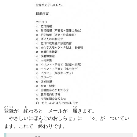
とうろく
お
とど
登録
が
終
わると メールが
届
きます。
「やさしいにほんごのおしらせ」に 「○」が ついてい
お
ます。これで
終
わりです。