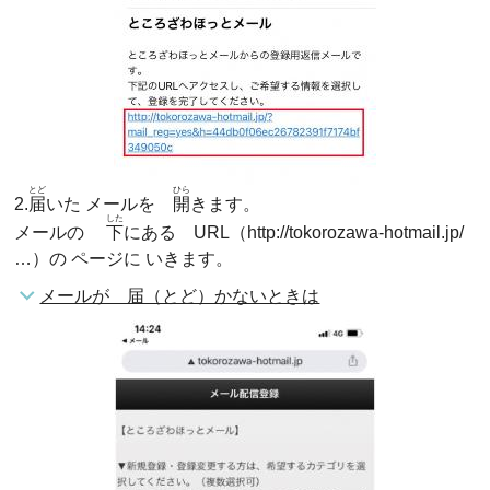
とど
ひら
2.
届
いた メールを
開
きます。
した
メールの
下
にある URL（http://tokorozawa-hotmail.jp/
…）の ページに いきます。
メールが 届（とど）かないときは