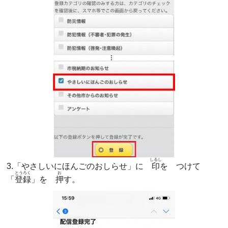
しるし
3.「やさしいにほんごのおしらせ」に
印
を つけて
とうろく
お
「
登録
」を
押
す。