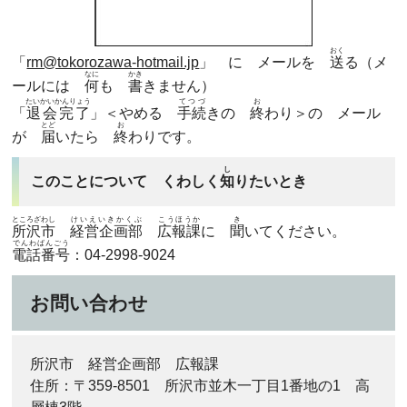
おく
「
rm@tokorozawa-hotmail.jp
」 に メールを
送
る（メ
なに
かき
ールには
何
も
書
きません）
たいかいかんりょう
てつづ
お
「
退会完了
」＜やめる
手続
きの
終
わり＞の メール
とど
お
が
届
いたら
終
わりです。
し
このことについて くわしく
知
りたいとき
ところざわし
けいえいきかくぶ
こうほうか
き
所沢市
経営企画部
広報課
に
聞
いてください。
でんわばんごう
電話番号
：04-2998-9024
お問い合わせ
所沢市 経営企画部 広報課
住所：〒359-8501 所沢市並木一丁目1番地の1 高