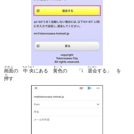
がめん
ちゅうおう
きいろ
たいかい
画面
の
中央
にある
黄色
の 「i
退会
する」 を
お
押
す