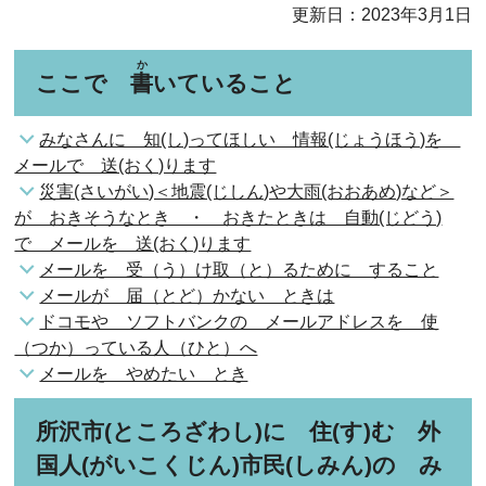
更新日：2023年3月1日
か
ここで
書
いていること
みなさんに 知(し)ってほしい 情報(じょうほう)を
メールで 送(おく)ります
災害(さいがい)＜地震(じしん)や大雨(おおあめ)など＞
が おきそうなとき ・ おきたときは 自動(じどう)
で メールを 送(おく)ります
メールを 受（う）け取（と）るために すること
メールが 届（とど）かない ときは
ドコモや ソフトバンクの メールアドレスを 使
（つか）っている人（ひと）へ
メールを やめたい とき
所沢市(ところざわし)に 住(す)む 外
国人(がいこくじん)市民(しみん)の み