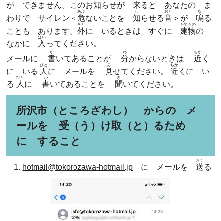
が できません。このお
知
らせが
来
ると あなたの ま
あぶ
し
おと
な
わりで サイレン＜
危
ないことを
知
らせる
音
＞が
鳴
る
そと
たてもの
ことも あります。
外
に いるときは すぐに
建物
の
はい
なかに
入
ってください。
か
わ
ちか
メールに
書
いてあることが
分
からないときは
近
く
ひと
み
ちか
に いる
人
に メールを
見
せてください。
近
くに い
ひと
か
き
る
人
に
書
いてあることを
聞
いてください。
所沢市（ところざわし） からの メ
ールを 受（う）け取（と）るため
に すること
おく
hotmail@tokorozawa-hotmail.jp
に メールを
送
る