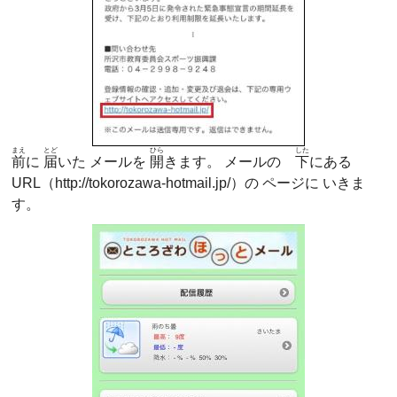
まえ
とど
ひら
した
前
に
届
いた メールを
開
きます。 メールの
下
にある
URL（http://tokorozawa-hotmail.jp/）の ページに いきま
す。