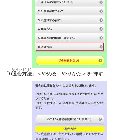
たいかいほうほう
「6
退会方法
」＜やめる やりかた＞を 押す