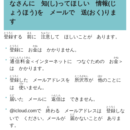
なさんに 知(し)ってほしい 情報(じ
ょうほう)を メールで 送(おく)りま
す
とうろく
まえ
ちゅうい
登録
する
前
に
注意
して ほしいことが あります。
とうろく
かね
登録
に お
金
は かかりません。
つうしんりょうきん
かね
通信料金
＜インターネットに つなぐための お
金
＞
は かかります。
とうろく
ところざわし
ほか
登録
した メールアドレスを
所沢市
が
他
のことに
つか
は
使
いません。
とど
へんしん
届
いた メールに
返信
は できません。
お
とうろく
@icloud.comで
終
わる メールアドレスは
登録
しな
とど
いで ください。メールが
届
かないことが ありま
す。