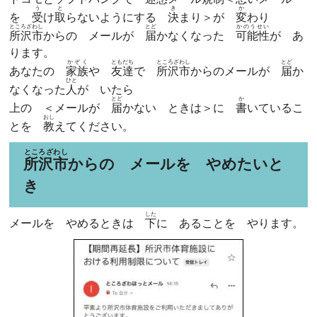
う
と
き
か
を
受
け
取
らないようにする
決
まり＞が
変
わり
ところざわし
とど
かのうせい
所沢市
からの メールが
届
かなくなった
可能性
が あ
ります。
かぞく
ともだち
ところざわし
とど
あなたの
家族
や
友達
で
所沢市
からのメールが
届
か
ひと
なくなった
人
が いたら
とど
か
上の ＜メールが
届
かない ときは＞に
書
いているこ
おし
とを
教
えてください。
ところざわし
所沢市
からの メールを やめたいと
き
した
メールを やめるときは
下
に あることを やります。