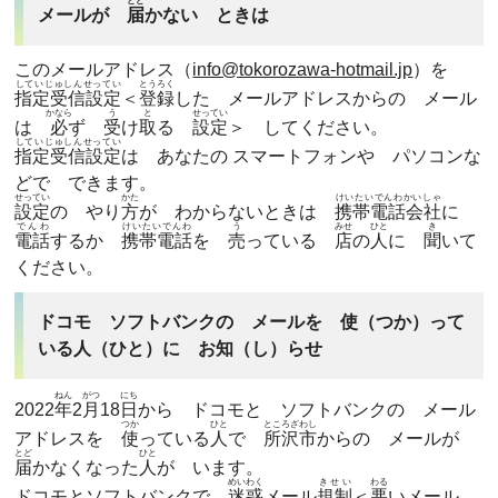
とど
メールが
届
かない ときは
このメールアドレス（
info@tokorozawa-hotmail.jp
）を
していじゅしんせってい
とうろく
指定受信設定
＜
登録
した メールアドレスからの メール
かなら
う
と
せってい
は
必
ず
受
け
取
る
設定
＞ してください。
していじゅしんせってい
指定受信設定
は あなたの スマートフォンや パソコンな
どで できます。
せってい
かた
けいたいでんわかいしゃ
設定
の やり
方
が わからないときは
携帯電話会社
に
でんわ
けいたいでんわ
う
みせ
ひと
き
電話
するか
携帯電話
を
売
っている
店
の
人
に
聞
いて
ください。
ドコモ ソフトバンクの メールを 使（つか）って
いる人（ひと）に お知（し）らせ
ねん
がつ
にち
2022
年
2
月
18
日
から ドコモと ソフトバンクの メール
つか
ひと
ところざわし
アドレスを
使
っている
人
で
所沢市
からの メールが
とど
ひと
届
かなくなった
人
が います。
めいわく
きせい
わる
ドコモとソフトバンクで
迷惑
メール
規制
＜
悪
いメール