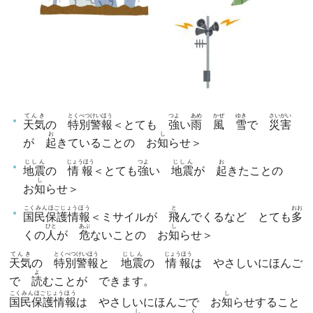
てんき
とくべつけいほう
つよ
あめ
かぜ
ゆき
さいがい
天気
の
特別警報
＜とても
強
い
雨
風
雪
で
災害
お
し
が
起
きていることの お
知
らせ＞
じしん
じょうほう
つよ
じしん
お
地震
の
情報
＜とても
強
い
地震
が
起
きたことの
し
お
知
らせ＞
こくみんほごじょうほう
と
おお
国民保護情報
＜ミサイルが
飛
んでくるなど とても
多
ひと
あぶ
し
くの
人
が
危
ないことの お
知
らせ＞
てんき
とくべつけいほう
じしん
じょうほう
天気
の
特別警報
と
地震
の
情報
は やさしいにほんご
よ
で
読
むことが できます。
こくみんほごじょうほう
し
国民保護情報
は やさしいにほんごで お
知
らせすること
し
く