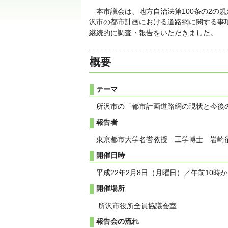
本市議会は、地方自治法第100条の2の
沢市の都市計画における道路網に関する事項
継続的に調査・報告をいただきました。
概要
テーマ
所沢市の「都市計画道路網の現状と今後
報告者
東京都市大学名誉教授 工学博士 岩崎
開催日時
平成22年2月8日（月曜日）／午前10時か
開催場所
所沢市役所全員協議会室
報告会の流れ