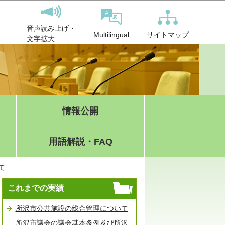
音声読み上げ・
サイトマップ
Multilingual
文字拡大
情報公開
用語解説・FAQ
て
これまでの実績
所沢市公共施設の総合管理について
所沢市議会の議会基本条例及び所沢