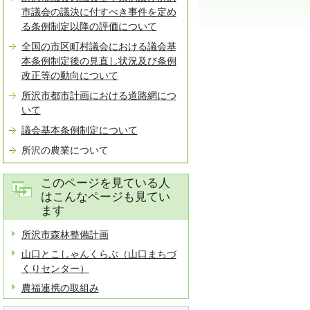
市議会の議決に付すべき事件を定め
る条例制定以降の評価について
全国の市区町村議会における議会基
本条例制定後の見直し状況及び条例
改正等の動向について
所沢市都市計画における道路網につ
いて
議会基本条例制定について
所沢の農業について
このページを見ている人
はこんなページも見てい
ます
所沢市森林整備計画
山口とこしゃんくらぶ（山口まちづ
くりセンター）
農福連携の取組み