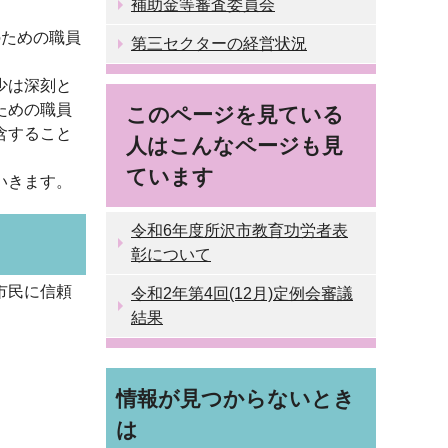
補助金等審査委員会
のための職員
第三セクターの経営状況
少は深刻と
ための職員
このページを見ている
含すること
人はこんなページも見
ています
いきます。
令和6年度所沢市教育功労者表
彰について
市民に信頼
令和2年第4回(12月)定例会審議
結果
情報が見つからないとき
は