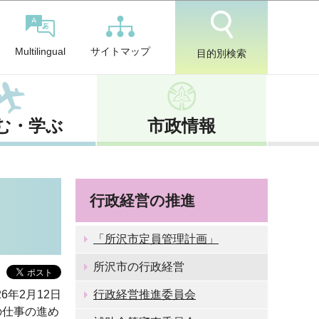
サイトマップ
Multilingual
目的別検索
む・学ぶ
市政情報
行政経営の推進
「所沢市定員管理計画」
所沢市の行政経営
6年2月12日
行政経営推進委員会
の仕事の進め