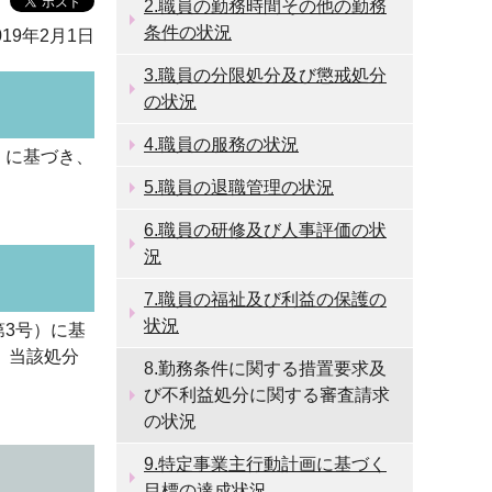
2.職員の勤務時間その他の勤務
条件の状況
19年2月1日
3.職員の分限処分及び懲戒処分
の状況
4.職員の服務の状況
）に基づき、
5.職員の退職管理の状況
6.職員の研修及び人事評価の状
況
7.職員の福祉及び利益の保護の
状況
第3号）に基
、当該処分
8.勤務条件に関する措置要求及
び不利益処分に関する審査請求
の状況
9.特定事業主行動計画に基づく
目標の達成状況