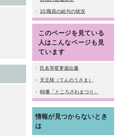
10.職員の給与の状況
このページを見ている
人はこんなページも見
ています
氏名等変更届出書
天王様（てんのうさま）
66番「ところざわまつり」
情報が見つからないとき
は