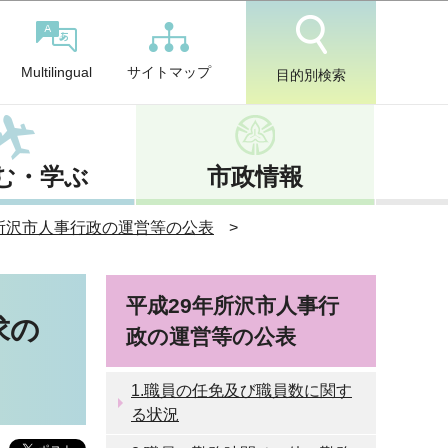
サイトマップ
Multilingual
目的別検索
む・学ぶ
市政情報
年所沢市人事行政の運営等の公表
平成29年所沢市人事行
求の
政の運営等の公表
1.職員の任免及び職員数に関す
る状況