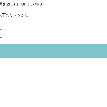
2P3)（PDF：374KB）
以下のリンクから
す
す