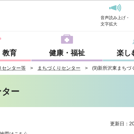
このページの本文へ移動
音声読み上げ・
文字拡大
・教育
健康・福祉
楽し
りセンター等
まちづくりセンター
(9)新所沢東まち
ンター
更新日：20
地図はこちら