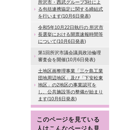
所沢市・西武グループ3社によ
る包括連携協定に関する締結式
を行います(10月6日発表)
令和5年10月22日執行の 所沢市
長選挙における開票速報時間等
について(10月6日発表)
第1回所沢市議会議員政治倫理
審査会を開催(10月6日発表)
土地区画整理事業「三ケ島工業
団地周辺地区」及び「下安松東
地区」の2地区の事業認可を
し、公共施設等の整備が始まり
ます(10月6日発表)
このページを見ている
人はこんなページも見