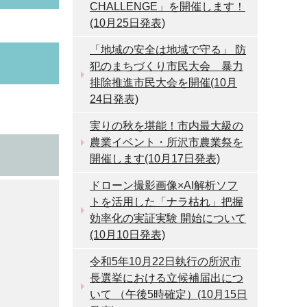
CHALLENGE」を開催します！
(10月25日発表)
「地域の安全は地域で守る」 防
犯のまちづくり市民大会 暴力
排除推進市民大会を開催(10月
24日発表)
実りの秋を堪能！市内最大級の
農業イベント・所沢市農業祭を
開催します(10月17日発表)
ドローン撮影画像×AI解析ソフ
トを活用した「ナラ枯れ」把握
効率化の実証実験 開始について
(10月10日発表)
令和5年10月22日執行の所沢市
長選挙における立候補届出につ
いて （午後5時確定）(10月15日