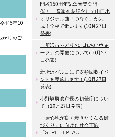
開校150周年記念音楽会開
催！ 音楽会を記念して山口小
オリジナル曲「つなぐ」が完
令和5年10
成！全校で歌います(10月27日
発表)
らかじめご
「所沢市みどりのふれあいウォ
ーク」の開催について(10月27
日発表)
新所沢パルコにて衣類回収イベ
ントを実施します！(10月27日
発表)
小野塚勝俊市長の初登庁につい
て（10月27日発表）
「居心地が良く歩きたくなる街
づくり」に向けた社会実験
「STREET PLACE