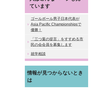
ています
ゴールボール男子日本代表が
Asia Pacific Championshipsで
優勝！
「三つ葉の提言」をすすめる市
民の会会員を募集します
就学相談
情報が見つからないとき
は