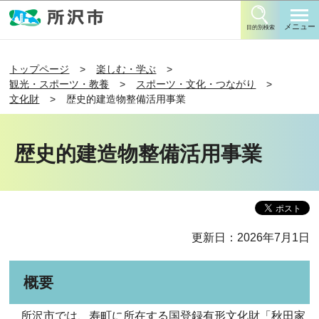
このページの本文へ移動
メニュー
目的別検索
トップページ
楽しむ・学ぶ
観光・スポーツ・教養
スポーツ・文化・つながり
文化財
歴史的建造物整備活用事業
歴史的建造物整備活用事業
更新日：2026年7月1日
概要
所沢市では、寿町に所在する国登録有形文化財「秋田家