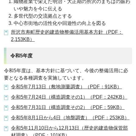
織物産業で栄えた明治・大正期の所沢のまちばの賑わ
いや魅力を今に伝える
多世代型の交流拠点とする
中心市街地の活性化や回遊性の向上を図る
所沢市寿町歴史的建造物整備活用基本方針（PDF：
2,153KB）
令和5年度
令和5年度は、基本方針に基づいて、今後の整備活用に必
要となる各種調査を実施しています。
令和5年7月13日（敷地測量調査）（PDF：91KB）
令和5年7月24日（構造調査その1）（PDF：242KB）
令和5年7月31日（構造調査その2）（PDF：59KB）
令和5年8月1日から4日（地盤調査）（PDF：253KB）
令和5年11月10日から12月13日（歴史的建造物保管部
材調査）（PDF：101KB）