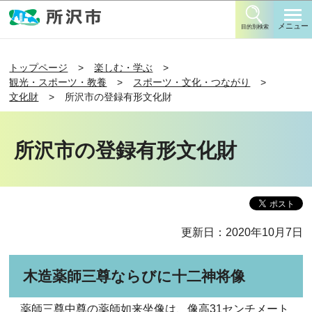
このページの本文へ移動
メニュー
目的別検索
トップページ
楽しむ・学ぶ
観光・スポーツ・教養
スポーツ・文化・つながり
文化財
所沢市の登録有形文化財
所沢市の登録有形文化財
更新日：2020年10月7日
木造薬師三尊ならびに十二神将像
薬師三尊中尊の薬師如来坐像は、像高31センチメート