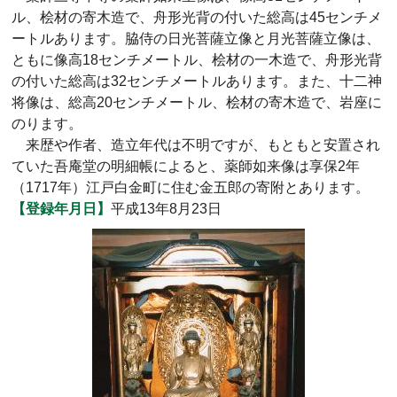
ル、桧材の寄木造で、舟形光背の付いた総高は45センチメ
ートルあります。脇侍の日光菩薩立像と月光菩薩立像は、
ともに像高18センチメートル、桧材の一木造で、舟形光背
の付いた総高は32センチメートルあります。また、十二神
将像は、総高20センチメートル、桧材の寄木造で、岩座に
のります。
来歴や作者、造立年代は不明ですが、もともと安置され
ていた吾庵堂の明細帳によると、薬師如来像は享保2年
（1717年）江戸白金町に住む金五郎の寄附とあります。
【登録年月日】
平成13年8月23日