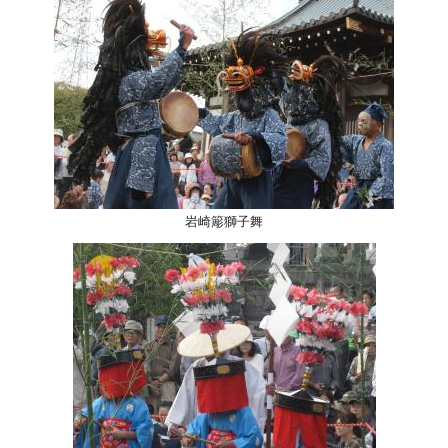
岩崎簓獅子舞