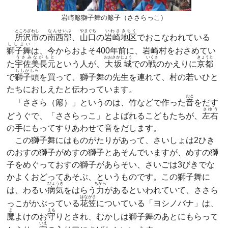
岩崎簓獅子舞の簓子（ささらっこ）
ところざわし
なんせいぶ
やまぐち
いわさきちく
所沢市
の
南西部
、
山口
の
岩崎地区
でおこなわれている
ししまい
獅子舞
は、今からおよそ400年前に、岩崎村をおさめてい
うさみながもと
おおさかじょう
いくさ
きょうと
た
宇佐美長元
という人が、
大坂城
での
戦
のかえりに
京都
ししがしら
で
獅子頭
を買って、獅子舞の先生を連れて、村の若いひと
たちにおしえたと伝わっています。
おと
「ささら（簓）」というのは、竹などで作った
音
をだす
さゆう
どうぐで、「ささらっこ」とよばれるこどもたちが、
左右
の手にもってすりあわせて音をだします。
この獅子舞にはものがたりがあって、さいしょは2ひき
のおすの獅子がめすの獅子とあそんでいますが、めすの獅
子をめぐっておすの獅子があらそい、さいごは3びきでな
かよくおどってあそぶ、というものです。この獅子舞に
びょうき
ちから
は、わるい
病気
をはらう
力
があるといわれていて、ささら
はながさ
っこがかぶっている
花笠
についている「ヨシノバナ」は、
ま
まも
魔
よけのお
守
りとされ、むかしは獅子舞のあとにもらって
いえ