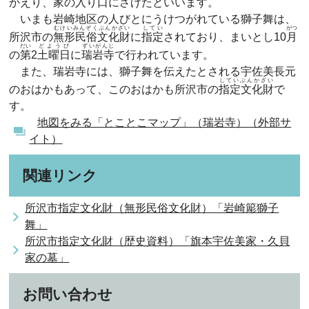
かえり、
家
の入り口にさげたといいます。
いまも岩崎地区の人びとにうけつがれている獅子舞は、
むけいみんぞくぶんかざい
してい
がつ
所沢市の
無形民俗文化財
に
指定
されており、まいとし10
月
だい
どようび
ずいがんじ
の
第
2
土曜日
に
瑞岩寺
で行われています。
また、瑞岩寺には、獅子舞を伝えたとされる宇佐美長元
していぶんかざい
のおはかもあって、このおはかも所沢市の
指定文化財
で
す。
地図をみる「とことこマップ」（瑞岩寺）（外部サ
イト）
関連リンク
所沢市指定文化財（無形民俗文化財）「岩崎簓獅子
舞」
所沢市指定文化財（歴史資料）「旗本宇佐美家・久貝
家の墓」
お問い合わせ