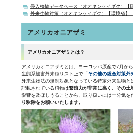
侵入植物データベース（オオキンケイギク）【
外来生物対策（オオキンケイギク）【環境省】
アメリカオニアザミ
アメリカオニアザミとは？
アメリカオニアザミとは、ヨーロッパ原産で7月から1
生態系被害外来種リスト上で「
その他の総合対策外
外来生物法の規制対象となっている特定外来生物と
記載されている植物は
繁殖力が非常に高く、その土
影響を及ぼしうることから、取り扱いには十分気を
り駆除をお願いいたします。