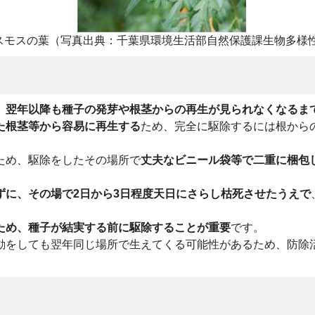
スモスの葉（写真出典：千葉県環境生活部自然保護課生物多様
、
翌年以降も種子の発芽や根茎からの再生が見られなくなるま
た根茎等から容易に再生する
ため、完全に駆除するには根から
ため、駆除をしたその場所で
丈夫なビニール袋等で二重に梱包
ずに、その場で2日から3日程度天日にさらし枯死させたうえで
ため、種子が結実する前に駆除することが重要
です。
動をしても翌年同じ場所で生えてくる可能性があるため、防除