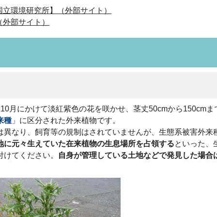
国立環境研究所】（外部サイト）
（外部サイト）
0月にかけて淡紅紫色の花を咲かせ、茎丈50cmから150cm
来種
」に区分された外来植物です。
は異なり、飼育等の規制はされていませんが、生態系被害外来
地に元々生えていた在来植物の生息場所を占領する
といった、
付けてください。
自身が管理している土地などで発見した場合