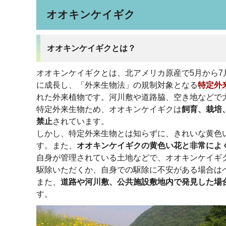
オオキンケイギク
オオキンケイギクとは？
オオキンケイギクとは、北アメリカ原産で5月から7月
に成長し、「外来生物法」の規制対象となる
特定外
れた外来植物です。河川敷や道路脇、空き地などで
特定外来生物ため、オオキンケイギクは
飼育、栽培
禁止
されています。
しかし、特定外来生物とは知らずに、きれいな黄色
す。また、
オオキンケイギクの黄色い花と非常によ
自身が管理されている土地などで、オオキンケイギ
駆除いただくか、自身での駆除に不安がある場合は
また、
道路や河川敷、公共施設敷地内で発見した場
す。