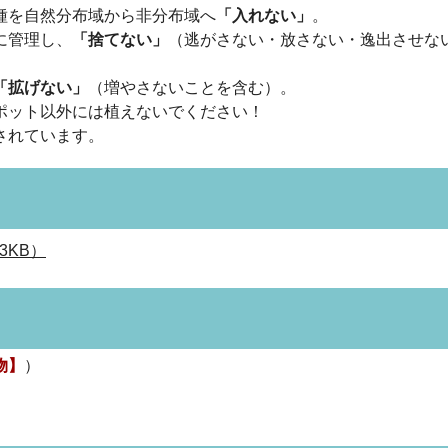
種を自然分布域から非分布域へ
「入れない」
。
に管理し、
「捨てない」
（逃がさない・放さない・逸出させな
「拡げない」
（増やさないことを含む）。
ポット以外には植えないでください！
されています。
3KB）
物】
）