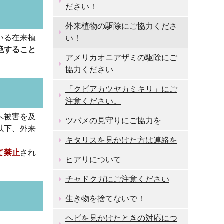
ださい！
外来植物の駆除にご協力くださ
いる在来植
い！
絶すること
アメリカオニアザミの駆除にご
協力ください
「クビアカツヤカミキリ」にご
注意ください。
へ被害を及
ツバメの見守りにご協力を
以下、外来
キタリスを見かけた方は連絡を
て禁止
され
ヒアリについて
チャドクガにご注意ください
生き物を捨てないで！
ヘビを見かけたときの対応につ