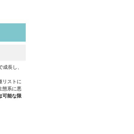
まで成長し、
種リストに
生態系に悪
は可能な限