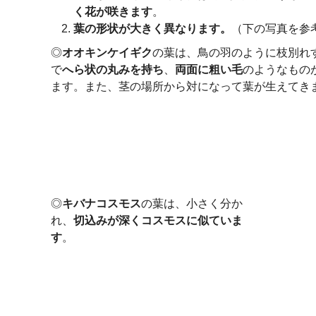
く花が咲きます
。
葉の形状が大きく異なります。
（下の写真を参
◎
オオキンケイギク
の葉は、鳥の羽のように枝別れ
で
へら状の丸みを持ち
、
両面に粗い毛
のようなもの
ます。また、茎の場所から対になって葉が生えてき
◎
キバナコスモス
の葉は、小さく分か
れ、
切込みが深くコスモスに似ていま
す
。