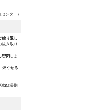
性センター）
で繰り返し
の抜き取り
し密閉
しま
、燃やせる
活動は長期