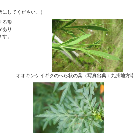
考にしてください。）
する形
があり
ます。
オオキンケイギクのへら状の葉（写真出典：九州地方