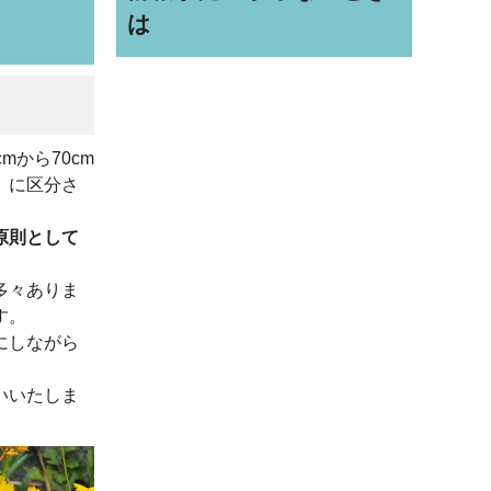
は
から70cm
」に区分さ
原則として
多々ありま
す。
にしながら
いいたしま