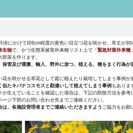
頃にかけて径6cm程度の黄色い目立つ花を咲かせ、草丈が30cm
来生物
で、かつ生態系被害外来種リスト上で「
緊急対策外来種
大群落を作ります。
、保管及び運搬、輸入、野外に放つ、植える、種をまく行為が
い花を咲かせる草花として庭に植えたり栽培してしまう事例が
く似たキバナコスモスと勘違いして植えてしまう事例
もありま
クが生えていることを確認した場合は、下記の防除方法を参考
ページ下部のお問い合わせ先までご連絡ください。
合は、各施設管理者までご連絡いただきますよう
ご協力をお願