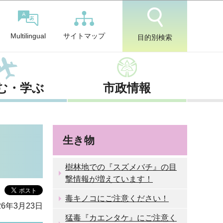
サイトマップ
Multilingual
目的別検索
む・学ぶ
市政情報
生き物
樹林地での『スズメバチ』の目
撃情報が増えています！
毒キノコにご注意ください！
6年3月23日
猛毒『カエンタケ』にご注意く