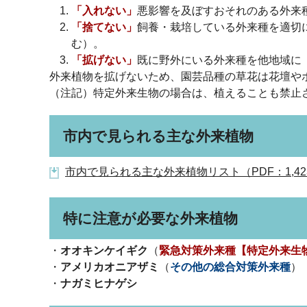
「入れない」
悪影響を及ぼすおそれのある外来
「捨てない」
飼養・栽培している外来種を適切
む）。
「拡げない」
既に野外にいる外来種を他地域に
外来植物を拡げないため、園芸品種の草花は花壇や
（注記）特定外来生物の場合は、植えることも禁止
市内で見られる主な外来植物
市内で見られる主な外来植物リスト（PDF：1,42
特に注意が必要な外来植物
・
オオキンケイギク
（
緊急対策外来種【特定外来生
・
アメリカオニアザミ
（
その他の総合対策外来種
）
・
ナガミヒナゲシ