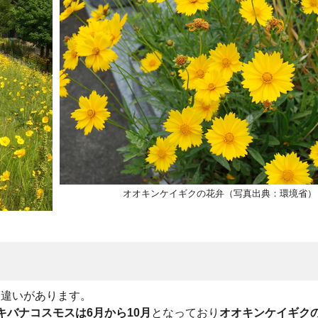
オオキンケイギクの花弁（写真出典：環境省）
な違いがあります。
キバナコスモスは6月から10月
となっており
オオキンケイギク