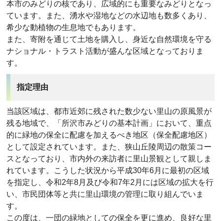
本市のみどりの核であり、広域的にも重要なみどりとなっ
ています。また、湧水や湿地などの水辺地も数多くあり、
希少な動植物の生息地でもあります。
また、寄附を通じて土地を購入し、身近な自然環境を守る
ナショナル・トラスト活動が盛んな区域となっておりま
す。
指定理由
当該区域は、都市近郊に残された数少ない里山の原風景が
残る地域で、「所沢市みどりの基本計画」において、重点
的に緑地の保全に配慮を加えるべき地区（保全配慮地区）
として設定されています。また、狭山丘陵周辺の散策コー
スとなっており、市内外の来訪者に里山景観として親しま
れています。こうした状況から平成30年6月に最初の区域
を指定し、令和2年8月及び令和7年2月には区域の拡大を行
い、市民団体等と共に里山環境の管理に取り組んでいま
す。
この度は、一団の緑地としての保全を更に進め、良好な里