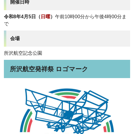
開催日時
令和8年4月5日（
日曜
）
午前10時00分から午後4時00分ま
で
会場
所沢航空記念公園
所沢航空発祥祭 ロゴマーク