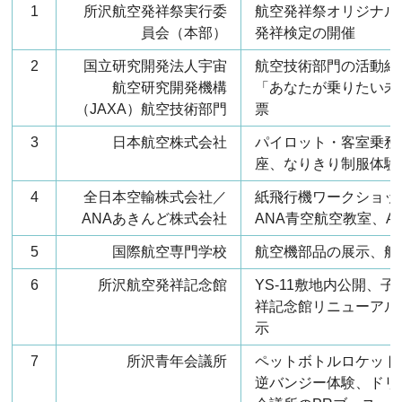
1
所沢航空発祥祭実行委
航空発祥祭オリジナル
員会（本部）
発祥検定の開催
2
国立研究開発法人宇宙
航空技術部門の活動紹
航空研究開発機構
「あなたが乗りたい未
（JAXA）航空技術部門
票
3
日本航空株式会社
パイロット・客室乗務
座、なりきり制服体験
4
全日本空輸株式会社／
紙飛行機ワークショッ
ANAあきんど株式会社
ANA青空航空教室、A
5
国際航空専門学校
航空機部品の展示、航
6
所沢航空発祥記念館
YS-11敷地内公開、
祥記念館リニューアル
示
7
所沢青年会議所
ペットボトルロケット
逆バンジー体験、ドリ