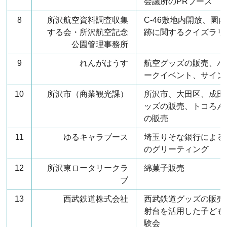
会議所のPRブース
8
所沢航空資料調査収集
C-46敷地内開放、園
する会・所沢航空記念
跡に関するクイズラリ
公園管理事務所
9
れんがはうす
航空グッズの販売、パ
ークイベント、サイン
10
所沢市（商業観光課）
所沢市、大田区、成田
ッズの販売、トコろん
の販売
11
ゆるキャラブース
埼玉りそな銀行による
のグリーティング
12
所沢東ロータリークラ
綿菓子販売
ブ
13
西武鉄道株式会社
西武鉄道グッズの販売、Sm
射台を活用した子ども
験会