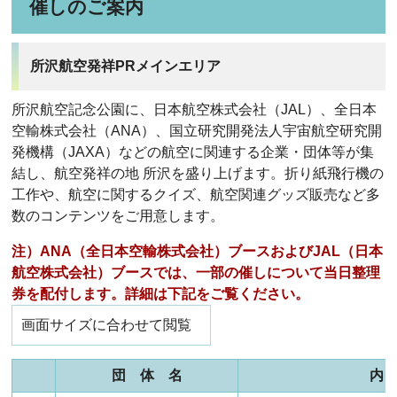
催しのご案内
所沢航空発祥PRメインエリア
所沢航空記念公園に、日本航空株式会社（JAL）、全日本
空輸株式会社（ANA）、国立研究開発法人宇宙航空研究開
発機構（JAXA）などの航空に関連する企業・団体等が集
結し、航空発祥の地 所沢を盛り上げます。折り紙飛行機の
工作や、航空に関するクイズ、航空関連グッズ販売など多
数のコンテンツをご用意します。
注）ANA（全日本空輸株式会社）ブースおよびJAL（日本
航空株式会社）ブースでは、一部の催しについて当日整理
券を配付します。
詳細は下記をご覧ください。
画面サイズに合わせて閲覧
団 体 名
内