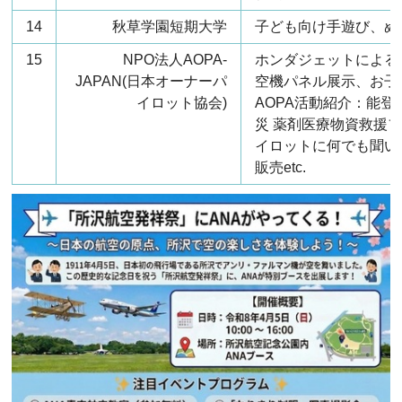
14
秋草学園短期大学
子ども向け手遊び、ぬ
15
NPO法人AOPA-
ホンダジェットによる
JAPAN(日本オーナーパ
空機パネル展示、お子
イロット協会)
AOPA活動紹介：能登
災 薬剤医療物資救援
イロットに何でも聞い
販売etc.