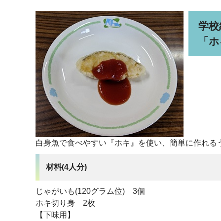
学校
「ホ
白身魚で食べやすい『ホキ』を使い、簡単に作れる
材料(4人分)
じゃがいも(120グラム位) 3個
ホキ切り身 2枚
【下味用】