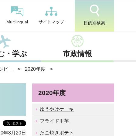
サイトマップ
Multilingual
目的別検索
む・学ぶ
市政情報
シピ」
2020年度
2020年度
ゆうやけケーキ
フライド里芋
0年8月20日
たこ焼きポテト