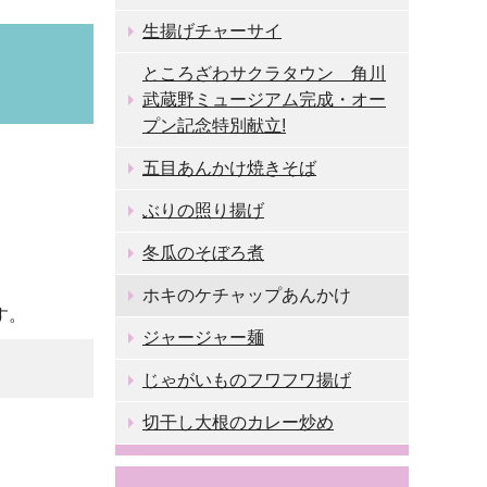
生揚げチャーサイ
ところざわサクラタウン 角川
武蔵野ミュージアム完成・オー
プン記念特別献立!
五目あんかけ焼きそば
ぶりの照り揚げ
冬瓜のそぼろ煮
ホキのケチャップあんかけ
す。
ジャージャー麺
じゃがいものフワフワ揚げ
切干し大根のカレー炒め