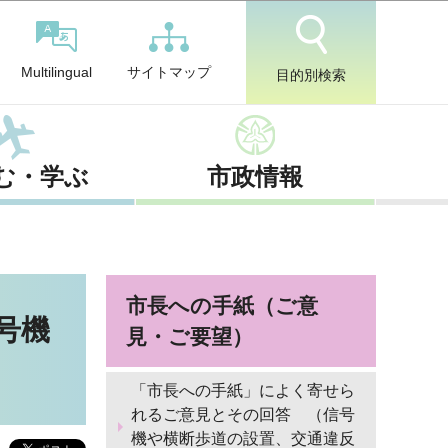
サイトマップ
Multilingual
目的別検索
む・学ぶ
市政情報
市長への手紙（ご意
号機
見・ご要望）
「市長への手紙」によく寄せら
れるご意見とその回答 （信号
機や横断歩道の設置、交通違反