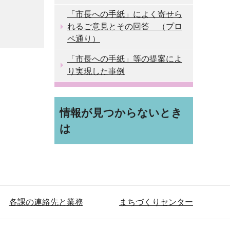
「市長への手紙」によく寄せら
れるご意見とその回答 （プロ
ペ通り）
「市長への手紙」等の提案によ
り実現した事例
情報が見つからないとき
は
各課の連絡先と業務
まちづくりセンター