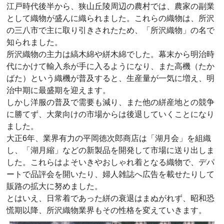
江戸時代後半から、狭山丘陵周辺の農村では、農家の副業
として織物が盛んに織られました。これらの織物は、所沢
の三八市で主に取り引きされたため、「所沢織物」の名で
知られました。
所沢織物の主力は縞木綿や絣木綿でした。幕末から明治時
代にかけて輸入糸が手に入るようになり、また高機（たか
ばた）という織機が普及すると、生産量が一気に増え、明
治中期に最盛期を迎えます。
しかし洋服の普及で需要も減り、また他の絣産地との競争
に勝てず、大衆向けの市場からは後退していくことになり
ました。
大正6年、業界有力の平岡徳次郎商店は「湖月会」を組織
し、「湖月縮」などの新製品を開発して市場に送り出しま
した。これらはよそいきやおしゃれ着となる織物で、デパ
ートで品評会を開いたり、婦人雑誌へ広告を載せたりして
販路の拡大に努めました。
とはいえ、日常着であった絣の衰退はまぬがれず、昭和恐
慌期以降、所沢織物業界もその性格を変えていきます。