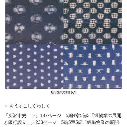
所沢絣の柄ゆき
もうすこしくわしく
『所沢市史 下』187ページ 5編4章5節3「織物業の展開
と銀行設立」／233ページ 5編5章5節「綿織物業の展開