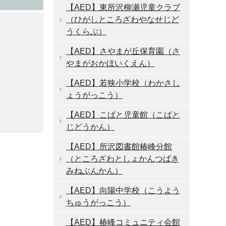
【AED】東所沢柳瀬児童クラブ
（ひがしところざわやなせじど
うくらぶ）
【AED】さやまが丘保育園（さ
やまがおかほいくえん）
【AED】若狭小学校（わかさし
ょうがっこう）
【AED】こばと児童館（こばと
じどうかん）
【AED】所沢図書館椿峰分館
（ところざわとしょかんつばき
みねぶんかん）
【AED】向陽中学校（こうよう
ちゅうがっこう）
【AED】椿峰コミュニティ会館