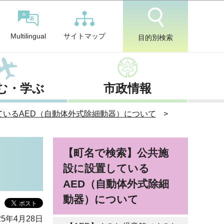
サイトマップ
Multilingual
目的別検索
む・学ぶ
市政情報
いるAED（自動体外式除細動器）について
【町名で検索】公共施
設に設置している
AED（自動体外式除細
動器）について
5年4月28日