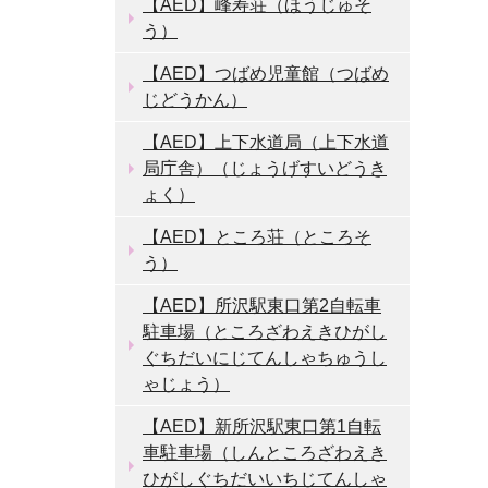
【AED】峰寿荘（ほうじゅそ
う）
【AED】つばめ児童館（つばめ
じどうかん）
【AED】上下水道局（上下水道
局庁舎）（じょうげすいどうき
ょく）
【AED】ところ荘（ところそ
う）
【AED】所沢駅東口第2自転車
駐車場（ところざわえきひがし
ぐちだいにじてんしゃちゅうし
ゃじょう）
【AED】新所沢駅東口第1自転
車駐車場（しんところざわえき
ひがしぐちだいいちじてんしゃ