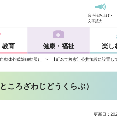
このページの本文へ移動
音声読み上げ・
文字拡大
・教育
健康・福祉
楽し
（自動体外式除細動器）
【町名で検索】公共施設に設置して
）
（ところざわじどうくらぶ）
更新日：202