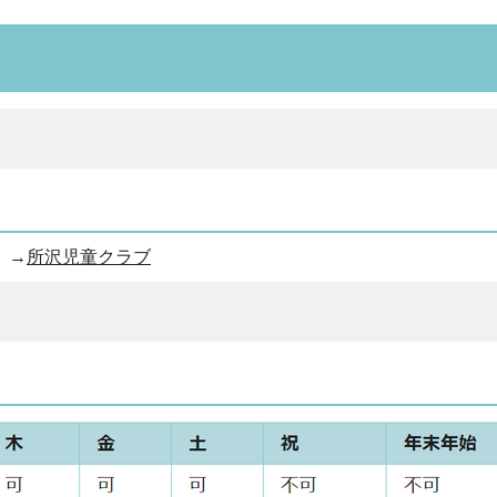
。→
所沢児童クラブ