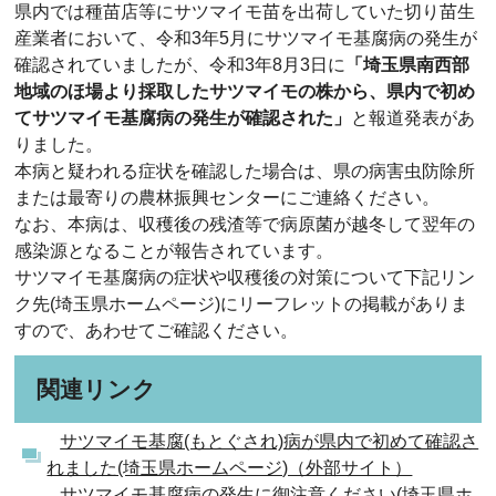
県内では種苗店等にサツマイモ苗を出荷していた切り苗生
産業者において、令和3年5月にサツマイモ基腐病の発生が
確認されていましたが、令和3年8月3日に
「埼玉県南西部
地域のほ場より採取したサツマイモの株から、県内で初め
てサツマイモ基腐病の発生が確認された」
と報道発表があ
りました。
本病と疑われる症状を確認した場合は、県の病害虫防除所
または最寄りの農林振興センターにご連絡ください。
なお、本病は、収穫後の残渣等で病原菌が越冬して翌年の
感染源となることが報告されています。
サツマイモ基腐病の症状や収穫後の対策について下記リン
ク先(埼玉県ホームページ)にリーフレットの掲載がありま
すので、あわせてご確認ください。
関連リンク
サツマイモ基腐(もとぐされ)病が県内で初めて確認さ
れました(埼玉県ホームページ)（外部サイト）
サツマイモ基腐病の発生に御注意ください(埼玉県ホ