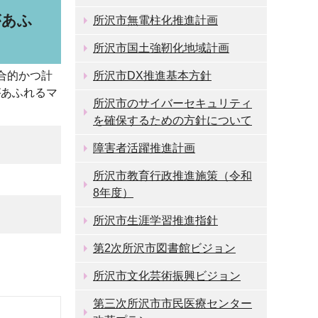
があふ
所沢市無電柱化推進計画
所沢市国土強靭化地域計画
合的かつ計
所沢市DX推進基本方針
があふれるマ
所沢市のサイバーセキュリティ
を確保するための方針について
障害者活躍推進計画
所沢市教育行政推進施策（令和
8年度）
所沢市生涯学習推進指針
第2次所沢市図書館ビジョン
所沢市文化芸術振興ビジョン
第三次所沢市市民医療センター