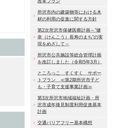
改革プラン
所沢市内の建築物等における木
材の利用の促進に関する方針
第2次所沢市保健医療計画～”健
幸（けんこう）長寿のまち”の実
現をめざして～
所沢市公共施設等総合管理計画
を改訂しました（令和5年3月）
ところっこ すくすく サポー
トプラン ≪第2期所沢市子ど
も・子育て支援事業計画≫
第3次所沢市地域福祉計画・所
沢市成年後見制度利用促進基本
計画
交通バリアフリー基本構想