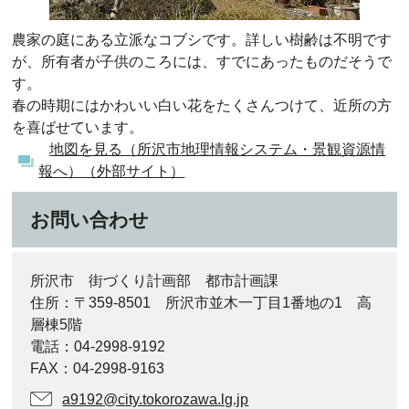
農家の庭にある立派なコブシです。詳しい樹齢は不明です
が、所有者が子供のころには、すでにあったものだそうで
す。
春の時期にはかわいい白い花をたくさんつけて、近所の方
を喜ばせています。
地図を見る（所沢市地理情報システム・景観資源情
報へ）（外部サイト）
お問い合わせ
所沢市 街づくり計画部 都市計画課
住所：〒359-8501 所沢市並木一丁目1番地の1 高
層棟5階
電話：04-2998-9192
FAX：04-2998-9163
a9192@city.tokorozawa.lg.jp