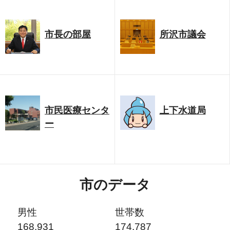
市長の部屋
所沢市議会
市民医療センタ
上下水道局
ー
市のデータ
男性
世帯数
168,931
174,787