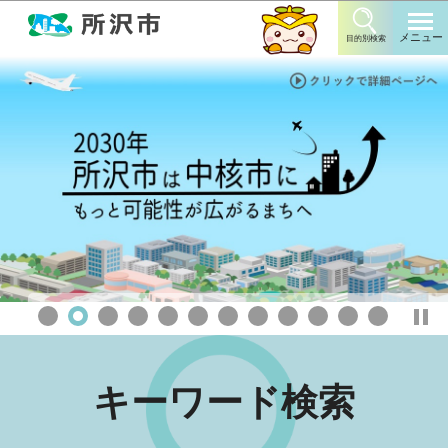
このページの本文へ移動
メニュー
目的別検索
1
3
4
5
6
7
8
9
10
11
12
2
キーワード検索