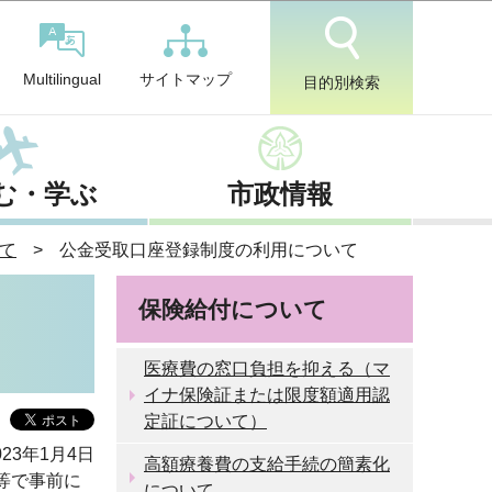
サイトマップ
Multilingual
目的別検索
む・学ぶ
市政情報
て
公金受取口座登録制度の利用について
保険給付について
医療費の窓口負担を抑える（マ
イナ保険証または限度額適用認
定証について）
23年1月4日
高額療養費の支給手続の簡素化
等で事前に
について