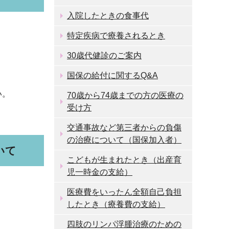
入院したときの食事代
特定疾病で療養されるとき
30歳代健診のご案内
国保の給付に関するQ&A
い。
70歳から74歳までの方の医療の
受け方
交通事故など第三者からの負傷
の治療について（国保加入者）
いて
こどもが生まれたとき（出産育
児一時金の支給）
医療費をいったん全額自己負担
したとき（療養費の支給）
四肢のリンパ浮腫治療のための