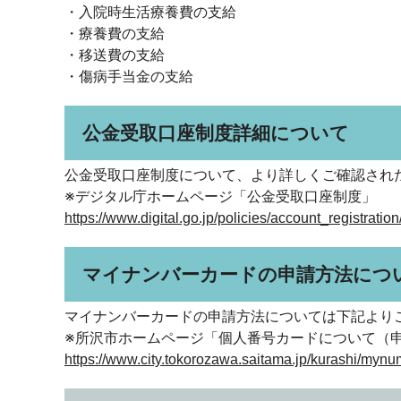
・入院時生活療養費の支給
・療養費の支給
・移送費の支給
・傷病手当金の支給
公金受取口座制度詳細について
公金受取口座制度について、より詳しくご確認され
※デジタル庁ホームページ「公金受取口座制度」
https://www.digital.go.jp/policies/account_regis
マイナンバーカードの申請方法につ
マイナンバーカードの申請方法については下記より
※所沢市ホームページ「個人番号カードについて（
https://www.city.tokorozawa.saitama.jp/kurashi/m