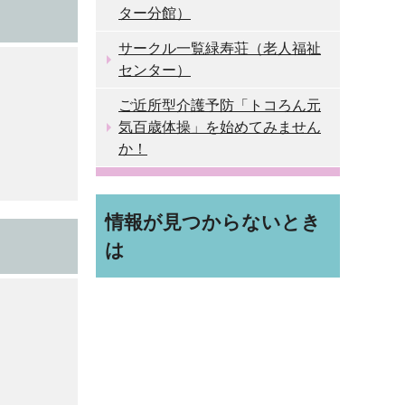
ター分館）
サークル一覧緑寿荘（老人福祉
センター）
ご近所型介護予防「トコろん元
気百歳体操」を始めてみません
か！
情報が見つからないとき
は