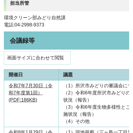
担当所管
環境クリーン部みどり自然課
電話:04-2998-9373
会議録等
画面サイズに合わせて閲覧
開催日
議題
令和7年7月30日（令
（1）所沢市みどりの審議会につ
和7年度第1回）
（2）令和6年度所沢市みどりの
(PDF:186KB)
状況（報告）
（3）令和6年度生物多様性とこ
施状況（報告）
（4）その他
令和8年1月29日（令
（1）現地視察（三ヶ島一丁目