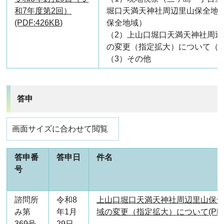
和7年度第2回）
堀口天満天神社周辺里山保全地
(PDF:426KB)
保全地域）
（2）上山口堀口天満天神社周
の変更（指定拡大）について（
（3）その他
答申
画面サイズに合わせて閲覧
答申番
答申日
件名
号
諮問所
令和8
上山口堀口天満天神社周辺里山保
み第
年1月
域の変更（指定拡大）について(PDF:
369号
29日