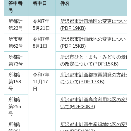
答申番
答申日
件名
号
所都計
令和7年
所沢都市計画地区の変更について
第23号
5月21日
(PDF:19KB)
所市整
令和7年
所沢都市計画緑地の変更について
第62号
8月1日
(PDF:15KB)
所都計
所沢市ひと・まち・みどりの景観
第73号
の改定について(PDF:15KB)
所都計
令和7年
所沢都市計画都市再開発の方針の
第158
11月17
について(PDF:17KB)
号
日
所都計
所沢都市計画高度利用地区の変更
第255
いて(PDF:20KB)
号
所都計
所沢都市計画生産緑地地区の変更