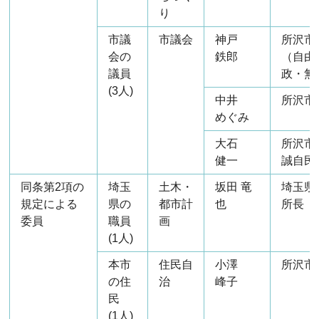
り
市議
市議会
神戸
所沢市
会の
鉄郎
（自由
議員
政・無
(3人)
中井
所沢市
めぐみ
大石
所沢市
健一
誠自民
同条第2項の
埼玉
土木・
坂田 竜
埼玉県
規定による
県の
都市計
也
所長
委員
職員
画
(1人)
本市
住民自
小澤
所沢市
の住
治
峰子
民
(1人)