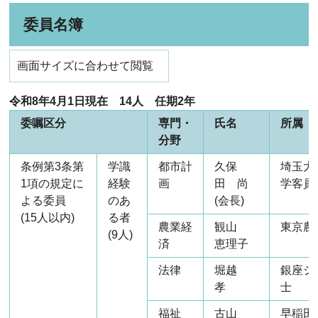
委員名簿
画面サイズに合わせて閲覧
令和8年4月1日現在 14人 任期2年
委嘱区分
専門・
氏名
所属
分野
条例第3条第
学識
都市計
久保
埼玉大
1項の規定に
経験
画
田 尚
学客員
よる委員
のあ
(会長)
(15人以内)
る者
農業経
観山
東京農
(9人)
済
恵理子
法律
堀越
銀座シ
孝
士
福祉
古山
早稲田