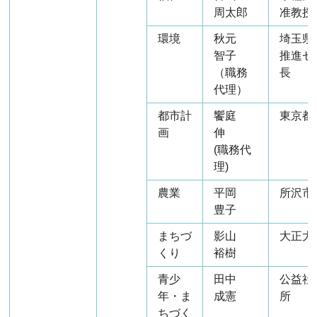
周太郎
准教授
環境
秋元
埼玉県
智子
推進セ
（職務
長
代理）
都市計
饗庭
東京都
画
伸
(職務代
理)
農業
平岡
所沢市
豊子
まちづ
影山
大正大
くり
裕樹
青少
田中
公益社
年・ま
成憲
所
ちづく