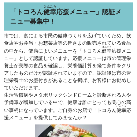
けんこう
「トコろん
健幸
応援メニュー」認証メ
ニュー募集中！
市では、食による市民の健康づくりを広げていくため、飲
食店やお弁当・お惣菜店等の皆さまの販売されている食品
けんこう
の中から、健康によいメニューを「トコろん
健幸
応援メニ
ュー」として認証しています。応援メニューは市の管理栄
養士が実際の食品を確認し、栄養価計算を経て条件をクリ
アしたものだけが認証されていますので、認証後は市の管
理栄養士のお墨付きがあることを掲げ、お客様にお勧めし
ていただけます。
生活習慣病やメタボリックシンドロームと診断される人や
予備軍が増加している中で、健康は誰にとっても関心の高
けんこう
い事柄になっています。ご自身のお店で「トコろん
健幸
応
援メニュー」を提供してみませんか？