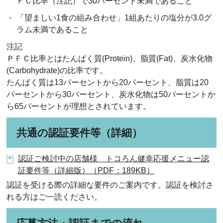
ＦＣ比率（注記）で30パーセント未満であること
「望ましい1食の組み合わせ」1組あたりの塩分が3.0グ
ラム未満であること
注記
ＰＦＣ比率とはたんぱく質(Protein)、脂質(Fat)、炭水化物
(Carbohydrate)の比率です。
たんぱく質は13パーセントから20パーセント、脂質は20
パーセントから30パーセント、炭水化物は50パーセントか
ら65パーセントが理想とされています。
共通の認証要件等（詳細）
認証ご検討中の店舗様 トコろん健幸応援メニュー認
証要件等（詳細版）（PDF：189KB）
認証を受ける際の詳細な要件のご案内です。認証を検討さ
れる方はご一読ください。