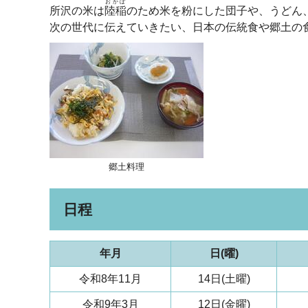
おかぼ
所沢の米は
陸稲
のため米を粉にした団子や、うどん
次の世代に伝えていきたい、日本の伝統食や郷土の
郷土料理
日程
年月
日(曜)
令和8年11月
14日(土曜)
令和9年3月
12日(金曜)