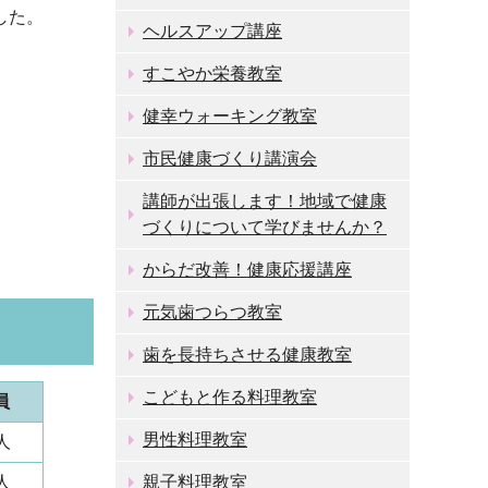
した。
ヘルスアップ講座
すこやか栄養教室
健幸ウォーキング教室
市民健康づくり講演会
講師が出張します！地域で健康
づくりについて学びませんか？
からだ改善！健康応援講座
元気歯つらつ教室
歯を長持ちさせる健康教室
こどもと作る料理教室
員
男性料理教室
人
人
親子料理教室