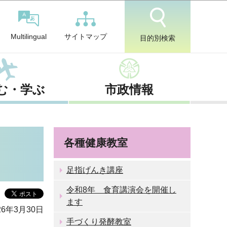
サイトマップ
Multilingual
目的別検索
む・学ぶ
市政情報
各種健康教室
足指げんき講座
令和8年 食育講演会を開催し
ます
6年3月30日
手づくり発酵教室