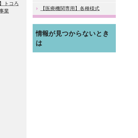
】トコろ
【医療機関専用】各種様式
事業
情報が見つからないとき
は