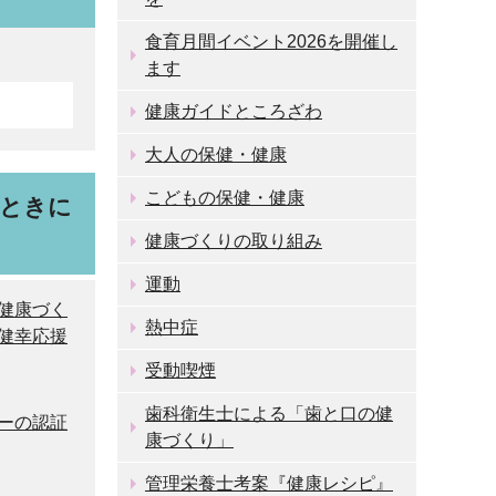
食育月間イベント2026を開催し
ます
健康ガイドところざわ
大人の保健・健康
こどもの保健・健康
うときに
健康づくりの取り組み
運動
健康づく
熱中症
健幸応援
受動喫煙
歯科衛生士による「歯と口の健
ーの認証
康づくり」
管理栄養士考案『健康レシピ』