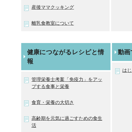
産後ママクッキング
離乳食教室について
健康につながるレシピと情
動画
報
はじ
管理栄養士考案「免疫力」をアッ
プする食事と栄養
食育・栄養の大切さ
高齢期を元気に過ごすための食生
活