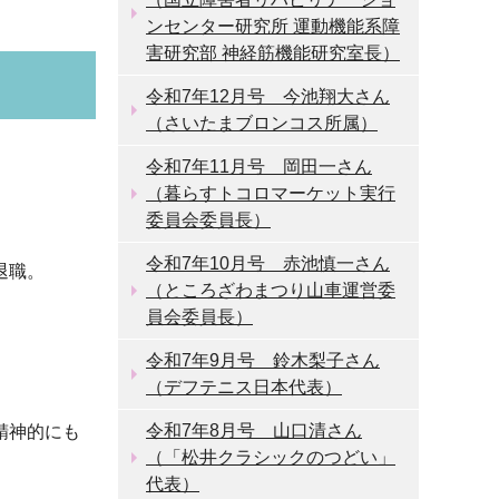
ンセンター研究所 運動機能系障
害研究部 神経筋機能研究室長）
令和7年12月号 今池翔大さん
（さいたまブロンコス所属）
令和7年11月号 岡田一さん
（暮らすトコロマーケット実行
委員会委員長）
令和7年10月号 赤池慎一さん
退職。
（ところざわまつり山車運営委
員会委員長）
令和7年9月号 鈴木梨子さん
（デフテニス日本代表）
令和7年8月号 山口清さん
精神的にも
（「松井クラシックのつどい」
代表）