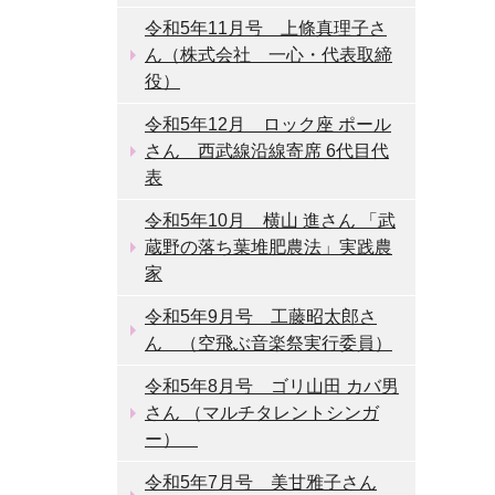
令和5年11月号 上條真理子さ
ん（株式会社 一心・代表取締
役）
令和5年12月 ロック座 ポール
さん 西武線沿線寄席 6代目代
表
令和5年10月 横山 進さん 「武
蔵野の落ち葉堆肥農法」実践農
家
令和5年9月号 工藤昭太郎さ
ん （空飛ぶ音楽祭実行委員）
令和5年8月号 ゴリ山田 カバ男
さん （マルチタレントシンガ
ー）
令和5年7月号 美甘雅子さん