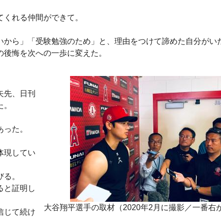
てくれる仲間ができて。
いから」「受験勉強のため」と、理由をつけて諦めた自分がい
の後悔を次への一歩に変えた。
矢先、日刊
た。
あった。
体現してい
びる。
ると証明し
大谷翔平選手の取材（2020年2月に撮影／一番右
信じて続け