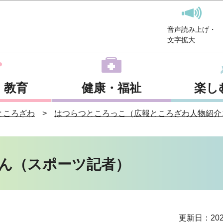
このページの本文へ移動
音声読み上げ・
文字拡大
・教育
健康・福祉
楽し
ところざわ
はつらつところっこ（広報ところざわ人物紹介
さん（スポーツ記者）
更新日：202