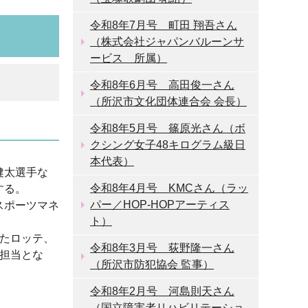
令和8年7月号 町田 翔吾さん
（株式会社ジャパンバルーンサ
ービス 所属）
令和8年6月号 高田俊一さん
（所沢市文化団体連合会 会長）
令和8年5月号 篠原光さん（ボ
クシング女子48キログラム級日
本代表）
健太選手な
令和8年4月号 KMCさん（ラッ
する。
パー／HOP-HOPアーティス
スポーツマネ
ト）
したロッテ、
令和8年3月号 荻野隆一さん
の担当とな
（所沢市防犯協会 監事）
。
令和8年2月号 河島則天さん
（国立障害者リハビリテーショ