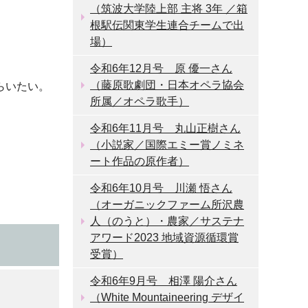
（筑波大学陸上部 主将 3年 ／箱
根駅伝関東学生連合チームで出
場）
令和6年12月号 原 優一さん
（藤原歌劇団・日本オペラ協会
らいたい。
所属／オペラ歌手）
令和6年11月号 丸山正樹さん
（小説家／国際エミー賞ノミネ
ート作品の原作者）
令和6年10月号 川瀬 悟さん
（オーガニックファーム所沢農
人（のうと）・農家／サステナ
アワード2023 地域資源循環賞
受賞）
令和6年9月号 相澤 陽介さん
（White Mountaineering デザイ