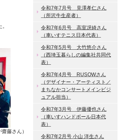
令和7年7月号 見澤孝仁さん
（所沢牛生産者）
た。
令和7年6月号 高室冴綺さん
（車いすテニス日本代表）
令和7年5月号 大竹悠介さん
（西埼玉暮らしの編集社共同代
表）
令和7年4月号 RUSOWさん
（デザイナー・アーティスト／
まちなかコンサートメインビジ
ュアル担当）
令和7年3月号 伊藤優也さん
（車いすハンドボール日本代
表）
が齋藤さん）
令和7年2月号 小山 洋生さん