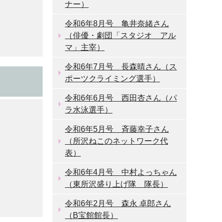
ナー）
令和6年8月号 亀井奈緒さん
（俳優・劇団「スタジオ アル
マ」主宰）
令和6年7月号 長森晴さん（ス
ポーツクライミング選手）
令和6年6月号 西田杏さん（パ
ラ水泳選手）
令和6年5月号 斉藤幸子さん
（所沢ねこのネットワーク代
表）
令和6年4月号 中村よっちゃん
（東所沢盛り上げ隊 隊長）
令和6年2月号 森永 卓郎さん
（B宝館館長）