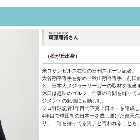
さいとうのぶひろ
齋藤庸裕
さん
（松が丘出身）
米ロサンゼルス在住の日刊スポーツ記者。
大谷翔平選手を始め、秋山翔吾選手、前田
ど、日本人メジャーリーガーの取材を担当
休日は趣味のゴルフ、仕事の合間を縫って
ジメントの勉強にも勤しむ。
プロ野球記者1年目で下克上日本一を達成
4年目で球団初の日本一を成し遂げた楽天
り、「運を持ってる男」と言われることも