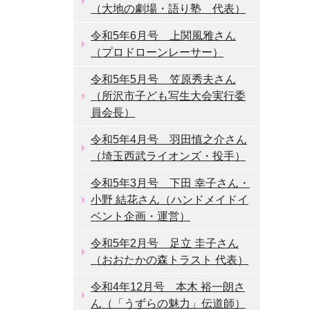
（大地の劇場・語り塾 代表）
令和5年6月号 上関風雅さん
（プロドローンレーサー）
令和5年5月号 笠原秀夫さん
（所沢市子ども写生大会実行委
員会長）
令和5年4月号 羽田慎之介さん
（埼玉西武ライオンズ・投手）
令和5年3月号 下田 幸子さん・
小野 結花さん（ハンドメイドイ
ベント企画・運営）
令和5年2月号 足立 圭子さん
（おおたかの森トラスト 代表）
令和4年12月号 本木 裕一朗さ
ん（「うずらの魅力」伝道師）