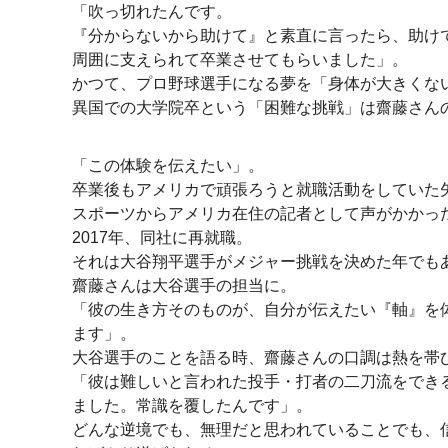
「吹っ切れたんです。
『分からないから助けて』と素直に言ったら、助け
周囲に支えられて卒業させてもらいました」。
かつて、プロ野球選手になる夢を「身体が大きくな
異国での大学院卒という「困難な挑戦」は齋藤さん
「この体験を伝えたい」。
卒業後もアメリカで頑張ろうと就職活動をしていた
スポーツからアメリカ在住の記者として声がかかっ
2017年、同社に再就職。
それは大谷翔平選手がメジャー挑戦を決めた年でも
齋藤さんは大谷選手の担当に。
「彼の生き方そのものが、自分が伝えたい『軸』を
ます」。
大谷選手のことを語る時、齋藤さんの口調は熱を帯
「彼は難しいと言われた投手・打者の二刀流をでき
ました。常識を覆したんです」。
どんな逆境でも、無理だと思われていることでも、