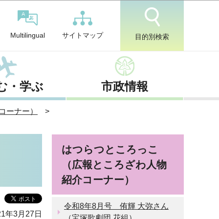
サイトマップ
Multilingual
目的別検索
む・学ぶ
市政情報
コーナー）
はつらつところっこ
（広報ところざわ人物
紹介コーナー）
令和8年8月号 侑輝 大弥さん
1年3月27日
（宝塚歌劇団 花組）