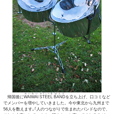
わいわい
すてぃーる
ばんど
帰国後に
WAIWAI
STEEL
BAND
を立ち上げ、口コミなど
でメンバーを増やしていきました。今や東北から九州まで
56人を数えます｡｢人のつながりで生まれたバンドなので、