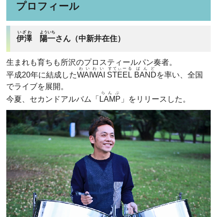
プロフィール
いざわ
よういち
伊澤
陽一
さん（中新井在住）
生まれも育ちも所沢のプロスティールパン奏者。
わいわい
すてぃーる
ばんど
平成20年に結成した
WAIWAI
STEEL
BAND
を率い、全国
でライブを展開。
らんぷ
今夏、セカンドアルバム「
LAMP
」をリリースした。