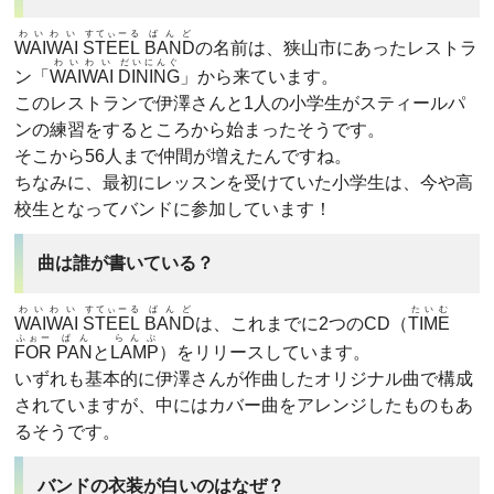
わいわい
すてぃーる
ばんど
WAIWAI
STEEL
BAND
の名前は、狭山市にあったレストラ
わいわい
だいにんぐ
ン「
WAIWAI
DINING
」から来ています。
このレストランで伊澤さんと1人の小学生がスティールパ
ンの練習をするところから始まったそうです。
そこから56人まで仲間が増えたんですね。
ちなみに、最初にレッスンを受けていた小学生は、今や高
校生となってバンドに参加しています！
曲は誰が書いている？
わいわい
すてぃーる
ばんど
たいむ
WAIWAI
STEEL
BAND
は、これまでに2つのCD（
TIME
ふぉー
ぱん
らんぷ
FOR
PAN
と
LAMP
）をリリースしています。
いずれも基本的に伊澤さんが作曲したオリジナル曲で構成
されていますが、中にはカバー曲をアレンジしたものもあ
るそうです。
バンドの衣装が白いのはなぜ？