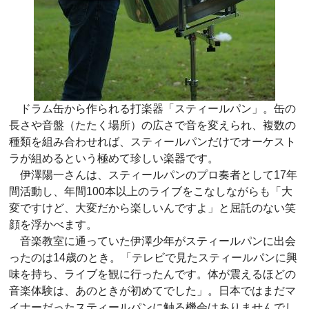
ドラム缶から作られる打楽器「スティールパン」。缶の
長さや音盤（たたく場所）の広さで音を変えられ、複数の
種類を組み合わせれば、スティールパンだけでオーケスト
ラが組めるという極めて珍しい楽器です。
伊澤陽一さんは、スティールパンのプロ奏者として17年
間活動し、年間100本以上のライブをこなしながらも「大
変ですけど、大変だから楽しいんですよ」と屈託のない笑
顔を浮かべます。
音楽教室に通っていた伊澤少年がスティールパンに出会
ったのは14歳のとき。「テレビで見たスティールパンに興
味を持ち、ライブを観に行ったんです。体が震えるほどの
音楽体験は、あのときが初めてでした」。日本ではまだマ
イナーだったスティールパンに触る機会はありませんでし