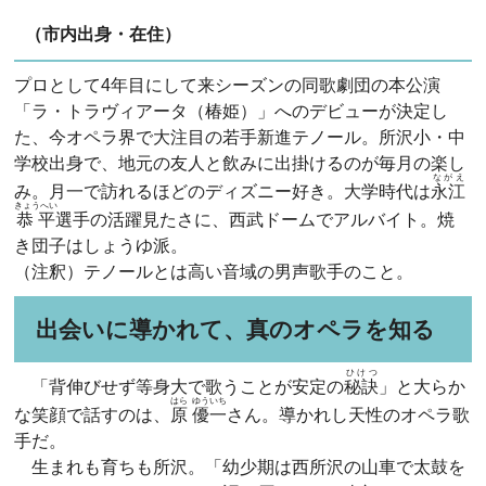
（市内出身・在住）
プロとして4年目にして来シーズンの同歌劇団の本公演
「ラ・トラヴィアータ（椿姫）」へのデビューが決定し
た、今オペラ界で大注目の若手新進テノール。所沢小・中
学校出身で、地元の友人と飲みに出掛けるのが毎月の楽し
ながえ
み。月一で訪れるほどのディズニー好き。大学時代は
永江
きょうへい
恭平
選手の活躍見たさに、西武ドームでアルバイト。焼
き団子はしょうゆ派。
（注釈）テノールとは高い音域の男声歌手のこと。
出会いに導かれて、真のオペラを知る
ひけつ
「背伸びせず等身大で歌うことが安定の
秘訣
」と大らか
はら
ゆういち
な笑顔で話すのは、
原
優一
さん。導かれし天性のオペラ歌
手だ。
生まれも育ちも所沢。「幼少期は西所沢の山車で太鼓を