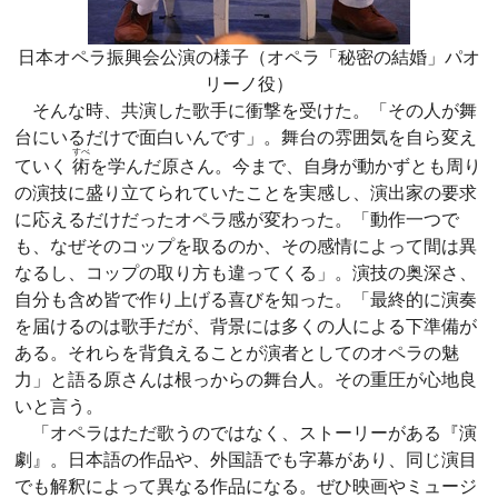
日本オペラ振興会公演の様子（オペラ「秘密の結婚」パオ
リーノ役）
そんな時、共演した歌手に衝撃を受けた。「その人が舞
台にいるだけで面白いんです」。舞台の雰囲気を自ら変え
すべ
ていく
術
を学んだ原さん。今まで、自身が動かずとも周り
の演技に盛り立てられていたことを実感し、演出家の要求
に応えるだけだったオペラ感が変わった。「動作一つで
も、なぜそのコップを取るのか、その感情によって間は異
なるし、コップの取り方も違ってくる」。演技の奥深さ、
自分も含め皆で作り上げる喜びを知った。「最終的に演奏
を届けるのは歌手だが、背景には多くの人による下準備が
ある。それらを背負えることが演者としてのオペラの魅
力」と語る原さんは根っからの舞台人。その重圧が心地良
いと言う。
「オペラはただ歌うのではなく、ストーリーがある『演
劇』。日本語の作品や、外国語でも字幕があり、同じ演目
でも解釈によって異なる作品になる。ぜひ映画やミュージ