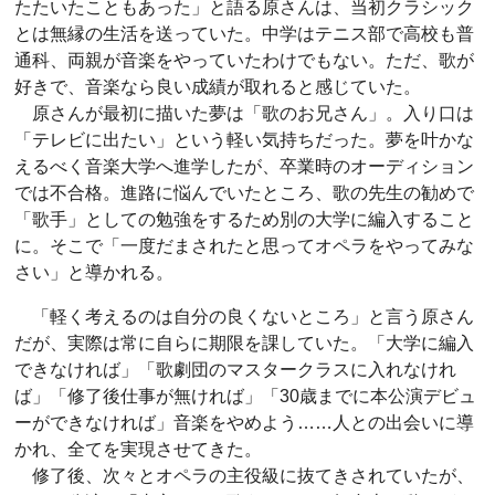
たたいたこともあった」と語る原さんは、当初クラシック
とは無縁の生活を送っていた。中学はテニス部で高校も普
通科、両親が音楽をやっていたわけでもない。ただ、歌が
好きで、音楽なら良い成績が取れると感じていた。
原さんが最初に描いた夢は「歌のお兄さん」。入り口は
「テレビに出たい」という軽い気持ちだった。夢を叶かな
えるべく音楽大学へ進学したが、卒業時のオーディション
では不合格。進路に悩んでいたところ、歌の先生の勧めで
「歌手」としての勉強をするため別の大学に編入すること
に。そこで「一度だまされたと思ってオペラをやってみな
さい」と導かれる。
「軽く考えるのは自分の良くないところ」と言う原さん
だが、実際は常に自らに期限を課していた。「大学に編入
できなければ」「歌劇団のマスタークラスに入れなけれ
ば」「修了後仕事が無ければ」「30歳までに本公演デビュ
ーができなければ」音楽をやめよう……人との出会いに導
かれ、全てを実現させてきた。
修了後、次々とオペラの主役級に抜てきされていたが、