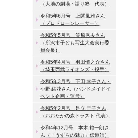
（大地の劇場・語り塾 代表）
令和5年6月号 上関風雅さん
（プロドローンレーサー）
令和5年5月号 笠原秀夫さん
（所沢市子ども写生大会実行委
員会長）
令和5年4月号 羽田慎之介さん
（埼玉西武ライオンズ・投手）
令和5年3月号 下田 幸子さん・
小野 結花さん（ハンドメイドイ
ベント企画・運営）
令和5年2月号 足立 圭子さん
（おおたかの森トラスト 代表）
令和4年12月号 本木 裕一朗さ
ん（「うずらの魅力」伝道師）