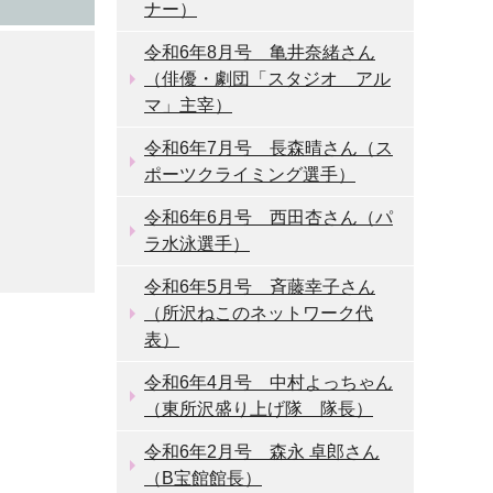
ナー）
令和6年8月号 亀井奈緒さん
（俳優・劇団「スタジオ アル
マ」主宰）
令和6年7月号 長森晴さん（ス
ポーツクライミング選手）
令和6年6月号 西田杏さん（パ
ラ水泳選手）
令和6年5月号 斉藤幸子さん
（所沢ねこのネットワーク代
表）
令和6年4月号 中村よっちゃん
（東所沢盛り上げ隊 隊長）
令和6年2月号 森永 卓郎さん
（B宝館館長）