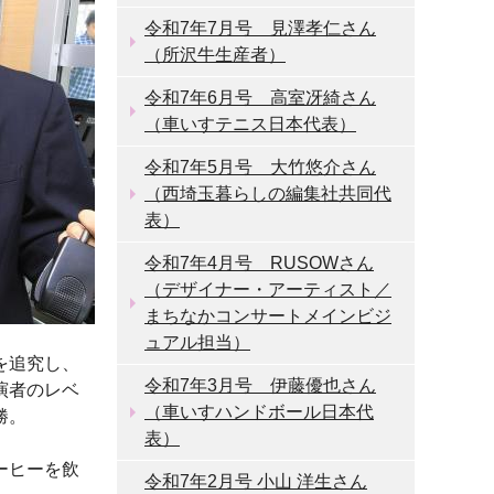
令和7年7月号 見澤孝仁さん
（所沢牛生産者）
令和7年6月号 高室冴綺さん
（車いすテニス日本代表）
令和7年5月号 大竹悠介さん
（西埼玉暮らしの編集社共同代
表）
令和7年4月号 RUSOWさん
（デザイナー・アーティスト／
まちなかコンサートメインビジ
ュアル担当）
を追究し、
令和7年3月号 伊藤優也さん
演者のレベ
（車いすハンドボール日本代
勝。
表）
ーヒーを飲
令和7年2月号 小山 洋生さん