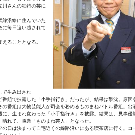
立川さんの独特の芸に
武線沿線に住んでいた
急に毎日追い越されて
変えることとなる。
こで生み出され
ビ番組で披露した「小手指行き」だったが、結果は撃沈。原因
その番組は大物芸能人が司会を務めるものまねバトル番組。出
器に、生まれ変わった「小手指行き」を披露。結果は、見事優
。晴れて、職業「ものまね芸人」となった。
フの日は決まって自宅近くの線路沿いにある喫茶店に行く。コ