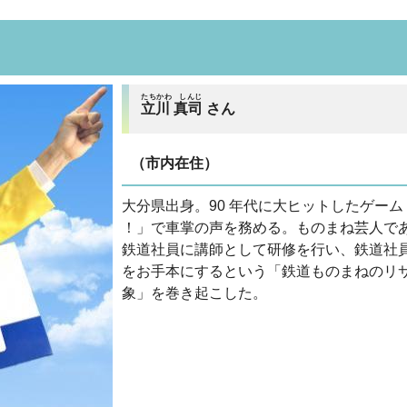
たちかわ しんじ
立川 真司
さん
（市内在住）
大分県出身。90 年代に大ヒットしたゲーム
！」で車掌の声を務める。ものまね芸人で
鉄道社員に講師として研修を行い、鉄道社
をお手本にするという「鉄道ものまねのリ
象」を巻き起こした。