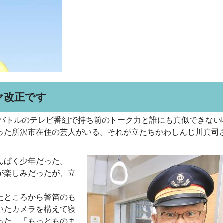
ヤ改正です
ねバトルのテレビ番組で持ち前のトーク力と誰にも真似できない
った所沢市在住の芸人がいる。それが立たちかわしんじ川真司
んぱく少年だった。
が楽しみだったが、立
たところから警笛のも
いたカメラを構えて寝
った。「もっとものま