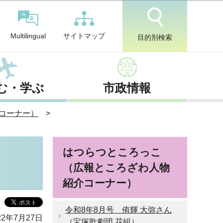
サイトマップ
Multilingual
目的別検索
む・学ぶ
市政情報
コーナー）
はつらつところっこ
）
（広報ところざわ人物
紹介コーナー）
令和8年8月号 侑輝 大弥さん
2年7月27日
（宝塚歌劇団 花組）