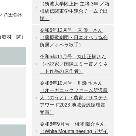
（筑波大学陸上部 主将 3年 ／箱
根駅伝関東学生連合チームで出
ブでは海外
場）
令和6年12月号 原 優一さん
）
（藤原歌劇団・日本オペラ協会
所属／オペラ歌手）
令和6年11月号 丸山正樹さん
（小説家／国際エミー賞ノミネ
ート作品の原作者）
令和6年10月号 川瀬 悟さん
（オーガニックファーム所沢農
人（のうと）・農家／サステナ
アワード2023 地域資源循環賞
受賞）
令和6年9月号 相澤 陽介さん
（White Mountaineering デザイ