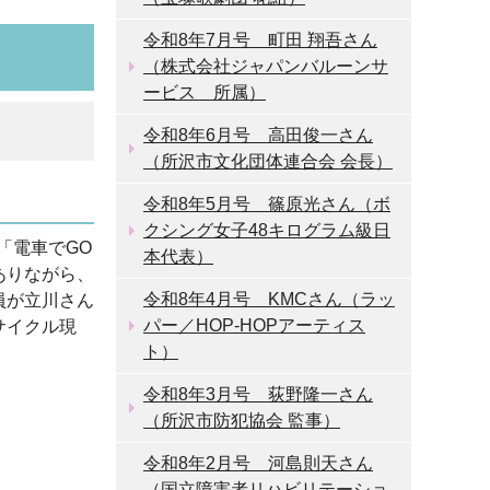
令和8年7月号 町田 翔吾さん
（株式会社ジャパンバルーンサ
ービス 所属）
令和8年6月号 高田俊一さん
（所沢市文化団体連合会 会長）
令和8年5月号 篠原光さん（ボ
クシング女子48キログラム級日
「電車でGO
本代表）
ありながら、
令和8年4月号 KMCさん（ラッ
員が立川さん
パー／HOP-HOPアーティス
サイクル現
ト）
令和8年3月号 荻野隆一さん
（所沢市防犯協会 監事）
令和8年2月号 河島則天さん
（国立障害者リハビリテーショ