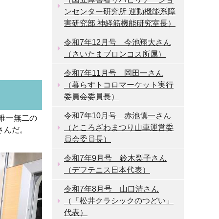
ンセンター研究所 運動機能系障
害研究部 神経筋機能研究室長）
令和7年12月号 今池翔大さん
（さいたまブロンコス所属）
令和7年11月号 岡田一さん
（暮らすトコロマーケット実行
委員会委員長）
令和7年10月号 赤池慎一さん
唯一無二の
（ところざわまつり山車運営委
さんだ。
員会委員長）
令和7年9月号 鈴木梨子さん
（デフテニス日本代表）
令和7年8月号 山口清さん
（「松井クラシックのつどい」
代表）